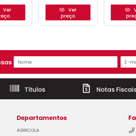
Ver
Ver
V
reço
preço
pre
sas ofertas!
Títulos
Notas Fiscai
Departamentos
Fa
AGRICOLA