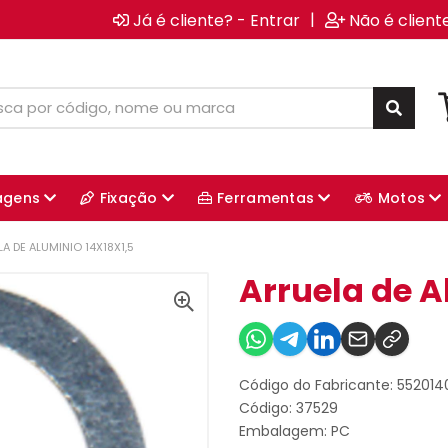
|
Já é cliente? - Entrar
Não é client
agens
Fixação
Ferramentas
Motos
A DE ALUMINIO 14X18X1,5
Arruela de A
Código do Fabricante: 552014
Código: 37529
Embalagem: PC