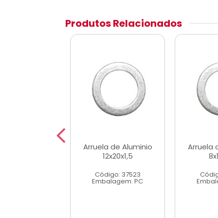
Produtos Relacionados
la de Aluminio
Arruela de Aluminio
Arruela 
13x20x1,5
12x20x1,5
8x
digo: 37528
Código: 37523
Códig
alagem: PC
Embalagem: PC
Embal