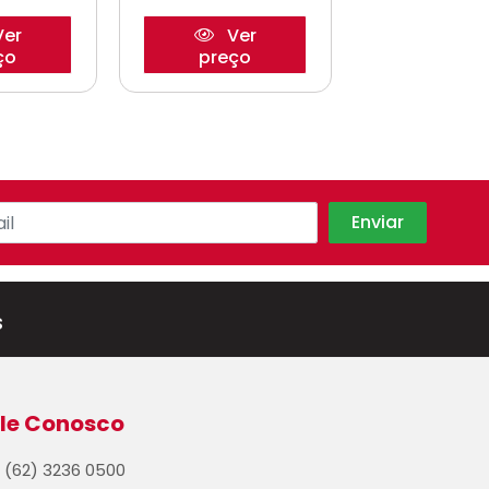
er
Ver
Ve
ço
preço
preço
s
le Conosco
(62) 3236 0500