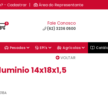
|
e? - Cadastrar
Área do Representante
Fale Conosco
0
(62) 3236 0500
Pesadas
EPI's
Agrícolas
Catál
VOLTAR
luminio 14x18x1,5
018A