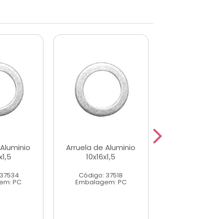
 Aluminio
Arruela de Aluminio
Arruela de Al
x1,5
10x16x1,5
13x20x1,
 37534
Código: 37518
Código: 37
em: PC
Embalagem: PC
Embalagem