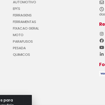
AUTOMOTIVO
EPI'S
das
FERRAGENS
FERRAMENTAS
Re
FIXACAO GERAL
MOTO
PARAFUSOS
PESADA
QUIMICOS
F
os para