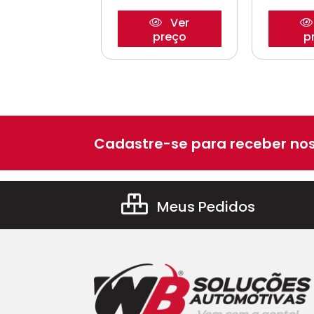
Ver
Ver
preço
preço
p
Cadastre-se para receber nos
Meus Pedidos