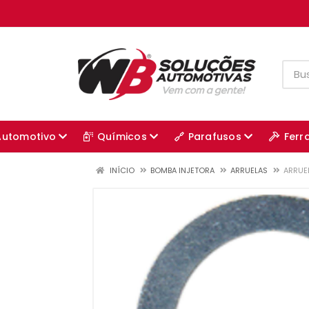
Automotivo
Químicos
Parafusos
Ferr
INÍCIO
BOMBA INJETORA
ARRUELAS
ARRUEL