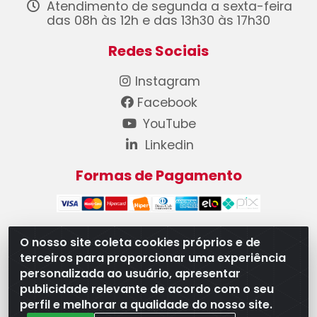
Atendimento de segunda a sexta-feira
das 08h às 12h e das 13h30 às 17h30
Redes Sociais
Instagram
Facebook
YouTube
Linkedin
Formas de Pagamento
O nosso site coleta cookies próprios e de
terceiros para proporcionar uma experiência
WB Componentes Automotivos LTDA - CNPJ
personalizada ao usuário, apresentar
08.528.393/0001-12 - Rua do Níquel, 667 - Parque
publicidade relevante de acordo com o seu
Oeste Industrial, Goiânia/GO - CEP 74375-660
perfil e melhorar a qualidade do nosso site.