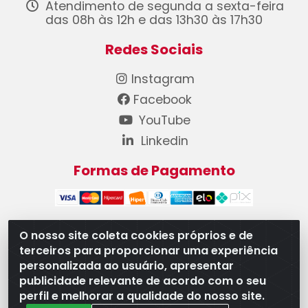
Atendimento de segunda a sexta-feira
das 08h às 12h e das 13h30 às 17h30
Redes Sociais
Instagram
Facebook
YouTube
Linkedin
Formas de Pagamento
O nosso site coleta cookies próprios e de
terceiros para proporcionar uma experiência
WB Componentes Automotivos LTDA - CNPJ
personalizada ao usuário, apresentar
08.528.393/0001-12 - Rua do Níquel, 667 - Parque
publicidade relevante de acordo com o seu
Oeste Industrial, Goiânia/GO - CEP 74375-660
perfil e melhorar a qualidade do nosso site.