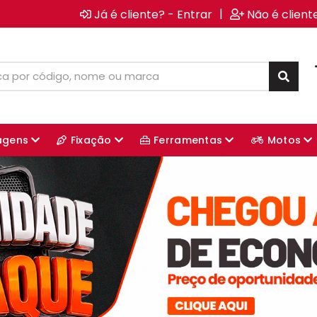
|
Já é cliente? - Entrar
Não é client
agens
Fixação
Ferramentas
Motos