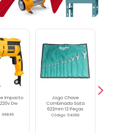
de Impacto
Jogo Chave
Jogo de Ch
 220v Dw
Combinada Sata
Longas e 
622mm 12 Peças
Peças
: 49845
Código: 54066
Código: