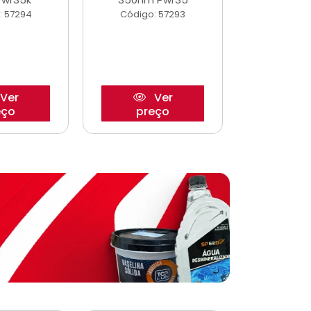
: 57294
Código: 57293
Código:
Ver
Ver
eço
preço
pre