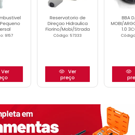
ombustivel
Reservatorio de
BBA 
o Pequeno
Direçao Hidraulica
MOBI/ARG
ersal
Fiorino/Mobi/Strada
1.0 3C
o: 9157
Código: 57333
Código
Ver
Ver
eço
preço
pr