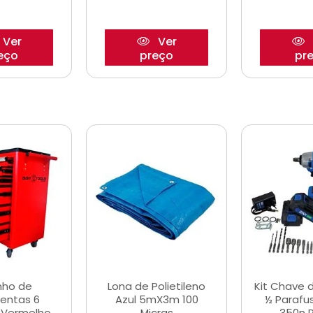
Ver
Ver
eço
preço
pr
nho de
Lona de Polietileno
Kit Chave 
entas 6
Azul 5mX3m 100
½ Parafu
 Vermelho
Micras
350n 