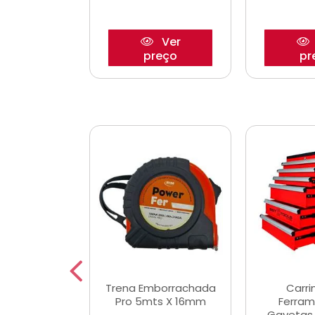
Ver
Ver
reço
preço
pr
De Corte
Trena Emborrachada
Carri
3/64x7/8
Pro 5mts X 16mm
Ferram
0x22,2mm
Gavetas