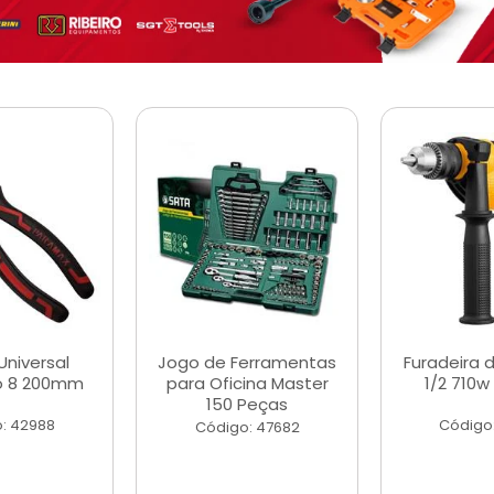
Universal
Jogo de Ferramentas
Furadeira 
o 8 200mm
para Oficina Master
1/2 710w
150 Peças
: 42988
Código
Código: 47682