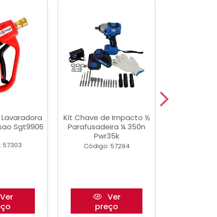
a Lavaradora
Kit Chave de Impacto ½
Adesivo Epox
ssao Sgt9906
Parafusadeira ¼ 350n
Transp.
Pwr35k
: 57303
Código:
Código: 57294
Ver
Ver
eço
preço
pre