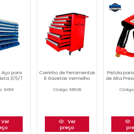
 Aço para
Carrinho de Ferramentas
Pistola par
ista 3/5/7
6 Gavetas Vermelho
de Alta Pre
o: 9456
Código: 58536
Código
Ver
Ver
eço
preço
pr