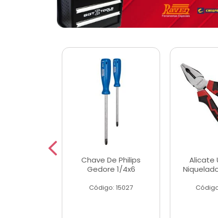
 Magnetica
Chave De Philips
Alicate 
ngular
Gedore 1/4x6
Niquelad
o: 56779
Código: 15027
Código