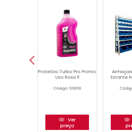
Multimec X3
Protetivo Turbo Pro Pronto
Armaçao
Uso Rosa 1l
Estante M
o: 50273
Código: 53930
Códig
Ver
Ver
reço
preço
pr