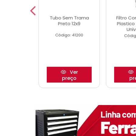
dro Roda
Tubo Sem Trama
Filtro C
,63mm
Preto 12x9
Plastic
o/Strada
Univ
Código: 41200
o: 27880
Códig
Ver
Ver
reço
preço
pr