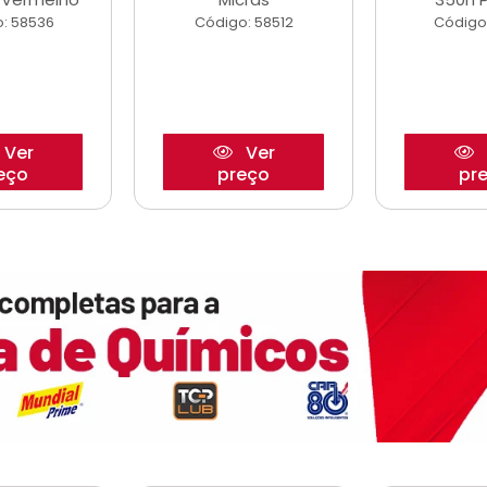
: 58536
Código: 58512
Código
Ver
Ver
eço
preço
pr