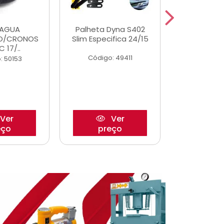
DAGUA
Palheta Dyna S402
Eixo P
O/CRONOS
Slim Especifica 24/15
Trambulad
C 17/..
05/
Código: 49411
: 50153
Código:
Ver
Ver
eço
preço
pre