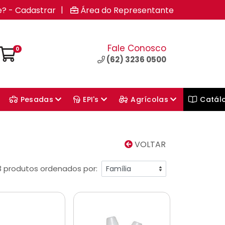
|
e? - Cadastrar
Área do Representante
Fale Conosco
0
(62) 3236 0500
Pesadas
EPI's
Agrícolas
Catál
VOLTAR
3 produtos ordenados por: