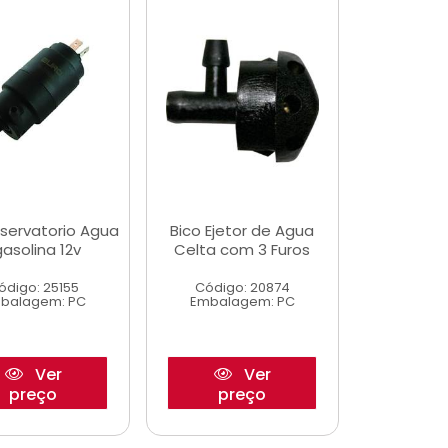
servatorio Agua
Bico Ejetor de Agua
gasolina 12v
Celta com 3 Furos
ódigo: 25155
Código: 20874
balagem: PC
Embalagem: PC
Ver
Ver
preço
preço