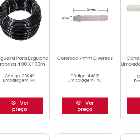
gueira Para Esguicho
Conexao 4mm Diversas
Cone
rabrisa 4,00 X 1,00m
Limpado
Código: 20049
Código: 44831
C
Embalagem: MT
Embalagem: PC
Em
Ver
Ver
preço
preço