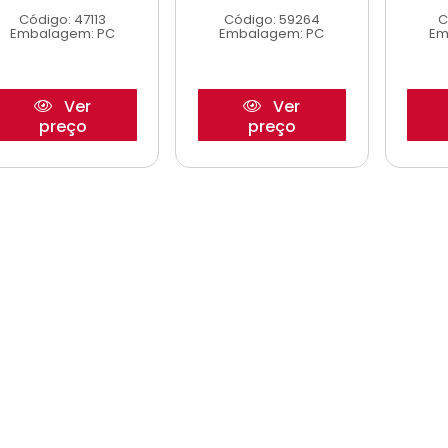
Código: 47113
Código: 59264
C
Embalagem: PC
Embalagem: PC
Em
Ver
Ver
preço
preço