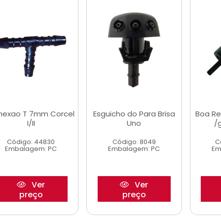
nexao T 7mm Corcel
Esguicho do Para Brisa
Boa Re
I/II
Uno
/
Código: 44830
Código: 8049
C
Embalagem: PC
Embalagem: PC
Em
Ver
Ver
preço
preço