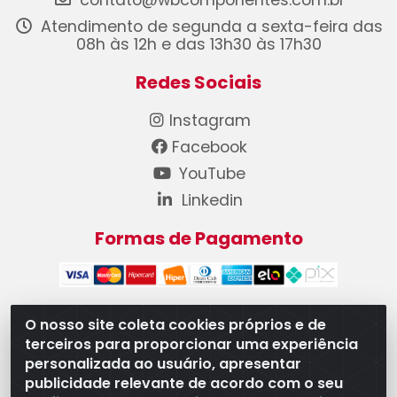
contato@wbcomponentes.com.br
Atendimento de segunda a sexta-feira das
08h às 12h e das 13h30 às 17h30
Redes Sociais
Instagram
Facebook
YouTube
Linkedin
Formas de Pagamento
O nosso site coleta cookies próprios e de
terceiros para proporcionar uma experiência
WB Componentes Automotivos LTDA - CNPJ
personalizada ao usuário, apresentar
08.528.393/0001-12 - Rua do Níquel, 667 - Parque
publicidade relevante de acordo com o seu
Oeste Industrial, Goiânia/GO - CEP 74375-660