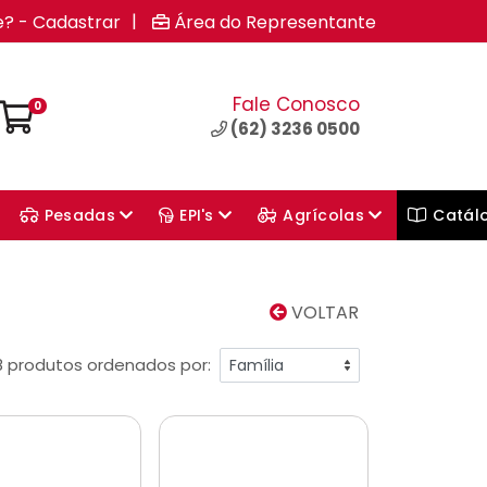
|
e? - Cadastrar
Área do Representante
Fale Conosco
0
(62) 3236 0500
Pesadas
EPI's
Agrícolas
Catál
VOLTAR
8 produtos ordenados por: