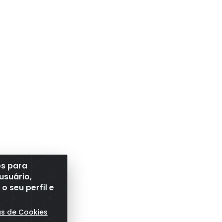
os para
usuário,
 seu perfil e
as de Cookies