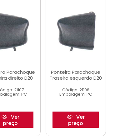
ira Parachoque
Ponteira Parachoque
ira direito D20
Traseira esquerdo D20
ódigo: 21107
Código: 21108
balagem: PC
Embalagem: PC
Ver
Ver
preço
preço