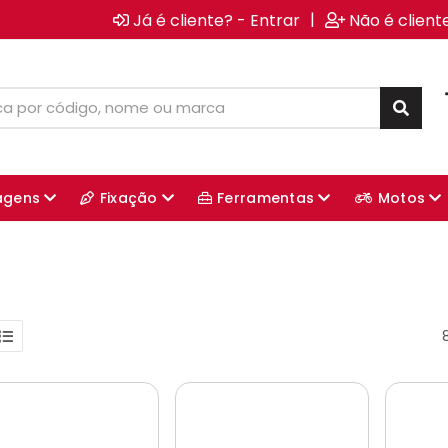
|
Já é cliente? - Entrar
Não é client
agens
Fixação
Ferramentas
Motos