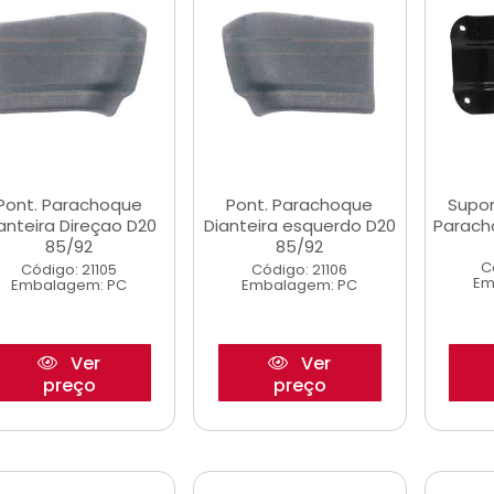
Pont. Parachoque
Pont. Parachoque
Supor
anteira Direçao D20
Dianteira esquerdo D20
Parach
85/92
85/92
C
Código: 21105
Código: 21106
Em
Embalagem: PC
Embalagem: PC
Ver
Ver
preço
preço