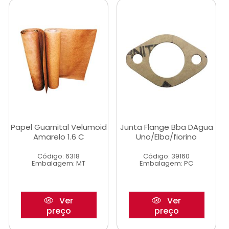
Papel Guarnital Velumoid
Junta Flange Bba DAgua
Amarelo 1.6 C
Uno/Elba/fiorino
Código: 6318
Código: 39160
Embalagem: MT
Embalagem: PC
Ver
Ver
preço
preço