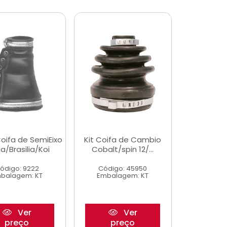
Coifa de SemiEixo
Kit Coifa de Cambio
a/Brasilia/Koi
Cobalt/spin 12/...
ódigo: 9222
Código: 45950
balagem: KT
Embalagem: KT
Ver
Ver
preço
preço