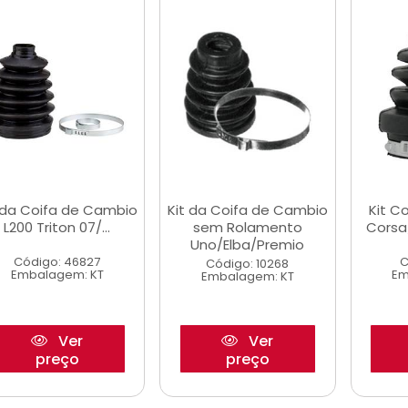
 da Coifa de Cambio
Kit da Coifa de Cambio
Kit C
L200 Triton 07/...
sem Rolamento
Corsa
Uno/Elba/Premio
Código: 46827
C
Código: 10268
Embalagem: KT
Em
Embalagem: KT
Ver
Ver
preço
preço