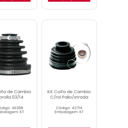
oifa de Cambio
Kit Coifa de Cambio
rolla 03/14
C/rol Palio/strada
ódigo: 36398
Código: 42714
balagem: KT
Embalagem: KT