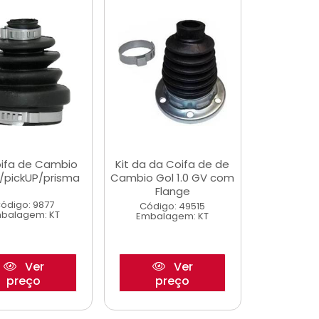
oifa de Cambio
Kit da da Coifa de de
/pickUP/prisma
Cambio Gol 1.0 GV com
Flange
ódigo: 9877
Código: 49515
balagem: KT
Embalagem: KT
Ver
Ver
preço
preço