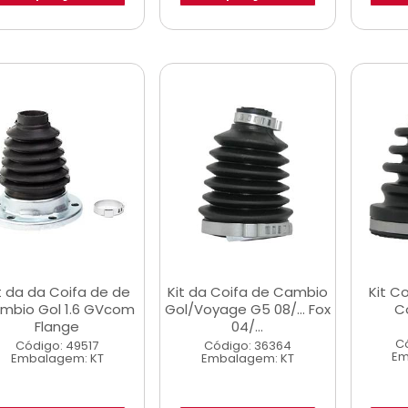
t da da Coifa de de
Kit da Coifa de Cambio
Kit C
mbio Gol 1.6 GVcom
Gol/Voyage G5 08/... Fox
Co
Flange
04/...
C
Código: 49517
Código: 36364
Em
Embalagem: KT
Embalagem: KT