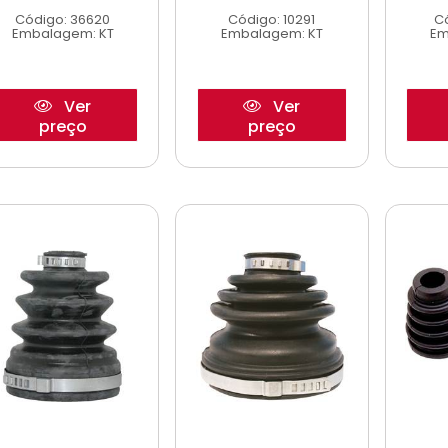
Código: 36620
Código: 10291
C
Embalagem: KT
Embalagem: KT
Em
Ver
Ver
preço
preço