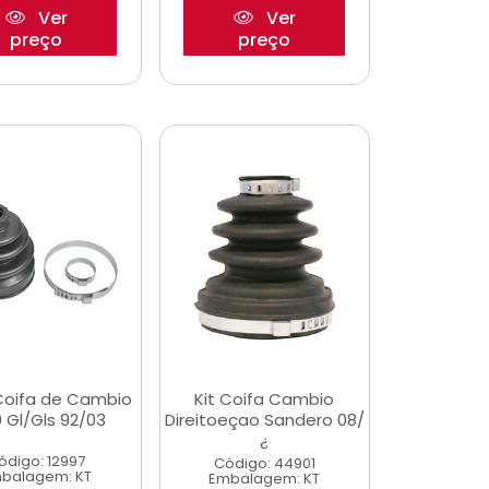
Ver
Ver
preço
preço
 Coifa de Cambio
Kit Coifa Cambio
 Gl/Gls 92/03
Direitoeçao Sandero 08/
¿
ódigo: 12997
Código: 44901
balagem: KT
Embalagem: KT