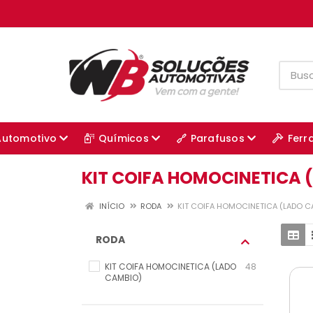
Automotivo
Químicos
Parafusos
Ferr
KIT COIFA HOMOCINETICA 
INÍCIO
RODA
KIT COIFA HOMOCINETICA (LADO C
RODA
KIT COIFA HOMOCINETICA (LADO
48
CAMBIO)