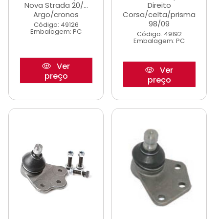
Nova Strada 20/...
Direito
Argo/cronos
Corsa/celta/prisma
98/09
Código: 49126
Embalagem: PC
Código: 49192
Embalagem: PC
Ver
Ver
preço
preço