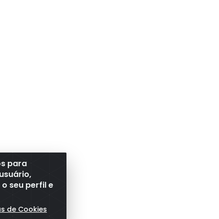
os para
usuário,
 seu perfil e
as de Cookies