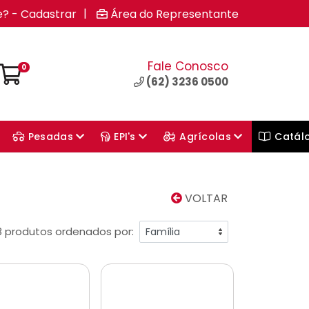
|
e? - Cadastrar
Área do Representante
Fale Conosco
0
(62) 3236 0500
Pesadas
EPI's
Agrícolas
Catál
VOLTAR
8 produtos ordenados por: