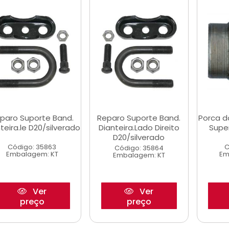
paro Suporte Band.
Reparo Suporte Band.
Porca d
teira.le D20/silverado
Dianteira.Lado Direito
Super
D20/silverado
Código: 35863
C
Código: 35864
Embalagem: KT
Em
Embalagem: KT
Ver
Ver
preço
preço