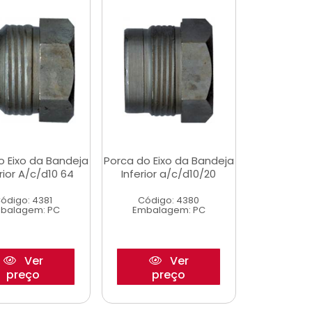
o Eixo da Bandeja
Porca do Eixo da Bandeja
ior A/c/d10 64
Inferior a/c/d10/20
ódigo: 4381
Código: 4380
balagem: PC
Embalagem: PC
Ver
Ver
preço
preço