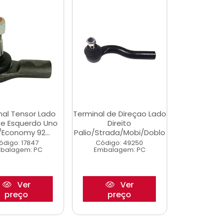
nal Tensor Lado
Terminal de Direçao Lado
o e Esquerdo Uno
Direito
e/Economy 92...
Palio/Strada/Mobi/Doblo
ódigo: 17847
Código: 49250
balagem: PC
Embalagem: PC
Ver
Ver
preço
preço