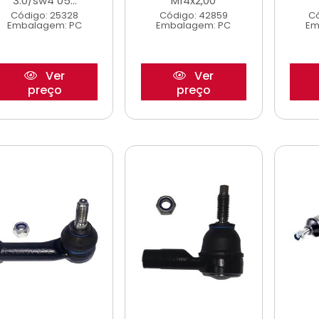
3.0/sw4 05...
M14x2,00
Código: 25328
Código: 42859
Có
Embalagem: PC
Embalagem: PC
Em
Ver
Ver
preço
preço