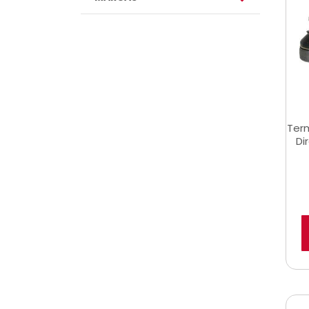
Term
Di