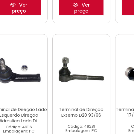
Ver
Ver
preço
preço
inal de Direçao Lado
Terminal de Direçao
Termina
Esquerdo Direçao
Externo D20 93/96
17
Hidraulica Lado Di...
Código: 49281
C
Código: 49116
Embalagem: PC
Em
Embalagem: PC