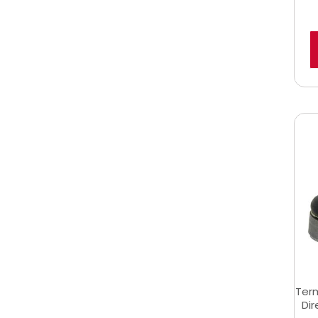
Term
Dir