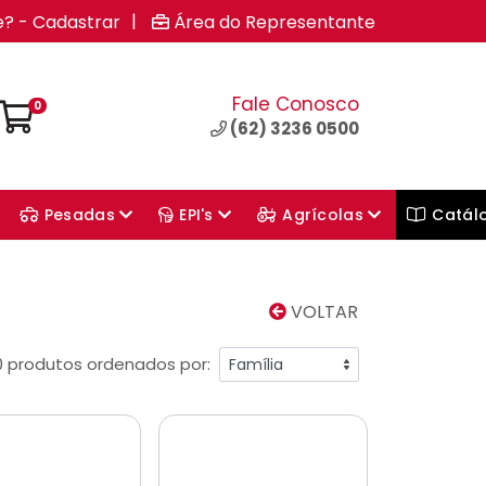
|
e? - Cadastrar
Área do Representante
Fale Conosco
0
(62) 3236 0500
Pesadas
EPI's
Agrícolas
Catál
VOLTAR
0 produtos ordenados por: