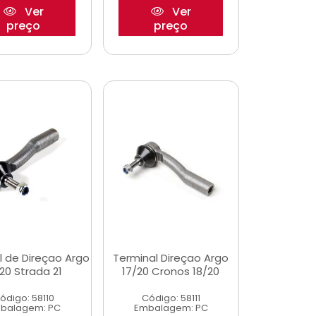
Ver
Ver
preço
preço
l de Direçao Argo
Terminal Direçao Argo
/20 Strada 21
17/20 Cronos 18/20
ódigo: 58110
Código: 58111
balagem: PC
Embalagem: PC