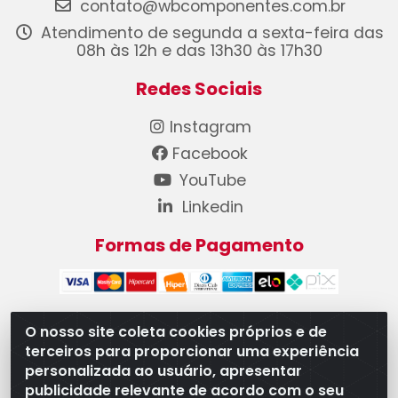
contato@wbcomponentes.com.br
Atendimento de segunda a sexta-feira das
08h às 12h e das 13h30 às 17h30
Redes Sociais
Instagram
Facebook
YouTube
Linkedin
Formas de Pagamento
O nosso site coleta cookies próprios e de
terceiros para proporcionar uma experiência
WB Componentes Automotivos LTDA - CNPJ
personalizada ao usuário, apresentar
08.528.393/0001-12 - Rua do Níquel, 667 - Parque
publicidade relevante de acordo com o seu
Oeste Industrial, Goiânia/GO - CEP 74375-660