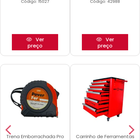
Código: 15027
Código: 42988
Ver
Ver
preço
preço
Trena Emborrachada Pro
Carrinho de Ferramentas