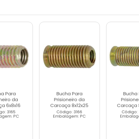
ha Para
Bucha Para
Bucha 
oneiro da
Prisioneiro da
Prisione
ça 6x8x16
Carcaça 8x12x25
Carcaça 
go: 3165
Código: 3166
Código:
agem: PC
Embalagem: PC
Embalag