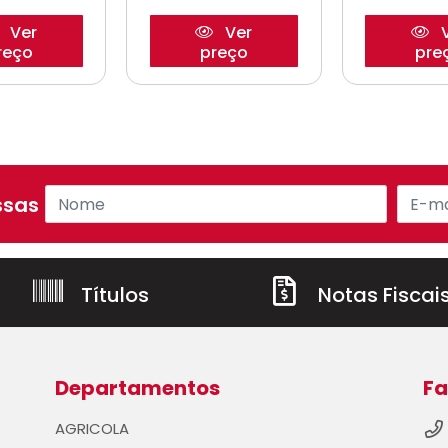
Ver
Ver
V
reço
preço
pre
sas ofertas!
Títulos
Notas Fiscai
Departamentos
Fa
AGRICOLA