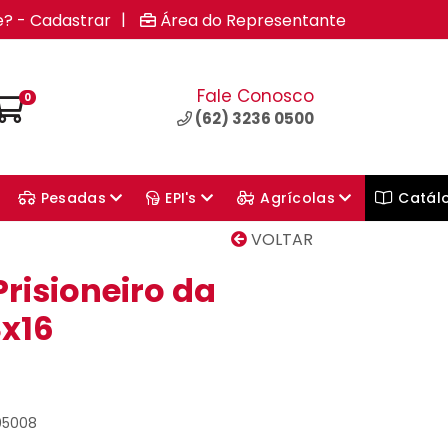
|
e? - Cadastrar
Área do Representante
Fale Conosco
0
(62) 3236 0500
Pesadas
EPI's
Agrícolas
Catál
VOLTAR
risioneiro da
x16
05008