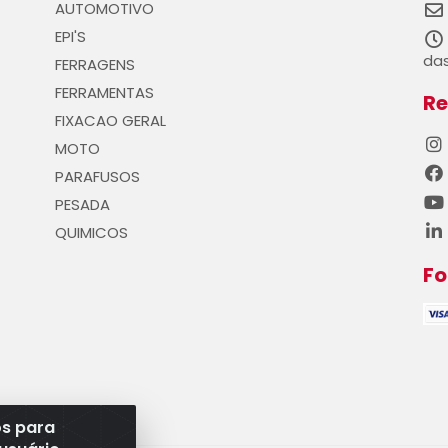
AUTOMOTIVO
EPI'S
das
FERRAGENS
FERRAMENTAS
Re
FIXACAO GERAL
MOTO
PARAFUSOS
PESADA
QUIMICOS
F
os para