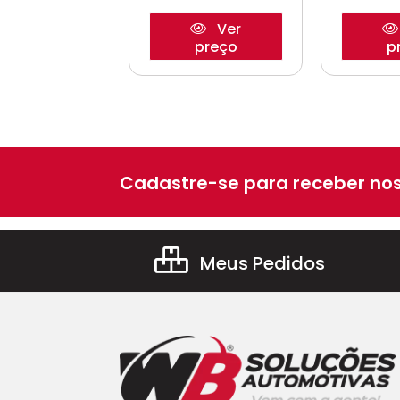
Ver
Ver
preço
preço
p
Cadastre-se para receber nos
Meus Pedidos