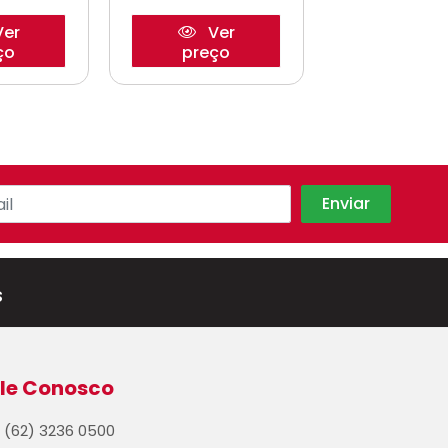
er
Ver
Ve
ço
preço
preço
s
le Conosco
(62) 3236 0500