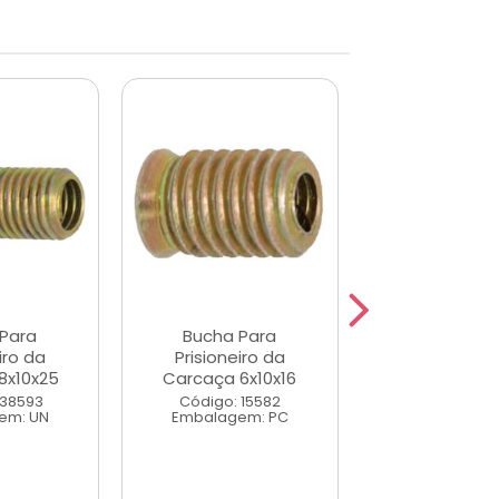
Para
Bucha Para
Bucha Pa
iro da
Prisioneiro da
Prisioneir
8x10x25
Carcaça 6x10x16
Carcaça 8x
 38593
Código: 15582
Código: 3
em: UN
Embalagem: PC
Embalagem