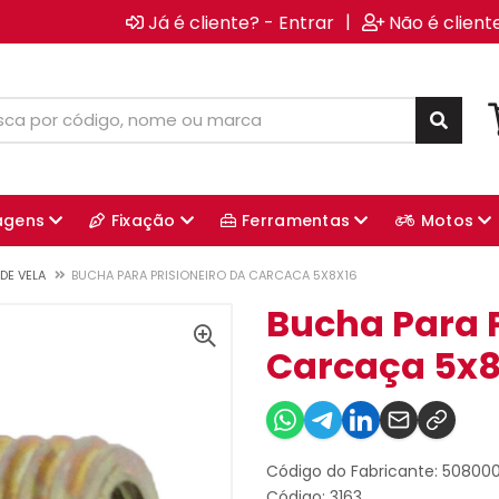
|
Já é cliente? - Entrar
Não é client
agens
Fixação
Ferramentas
Motos
DE VELA
BUCHA PARA PRISIONEIRO DA CARCACA 5X8X16
Bucha Para P
Carcaça 5x8
Código do Fabricante: 50800
Código: 3163