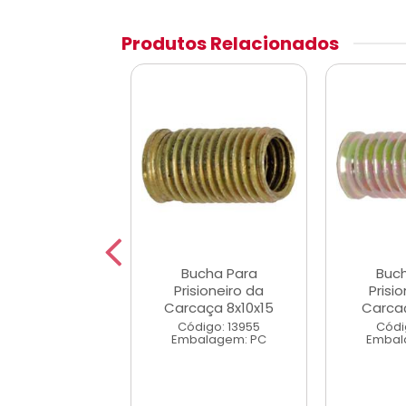
Produtos Relacionados
ucha Para
Bucha Para
Buc
sioneiro da
Prisioneiro da
Prisi
aça 8x12x16
Carcaça 8x10x15
Carca
digo: 3159
Código: 13955
Códi
alagem: PC
Embalagem: PC
Embal