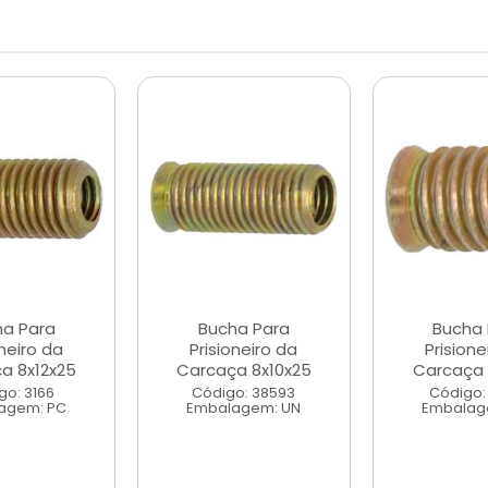
ha Para
Bucha Para
Bucha 
oneiro da
Prisioneiro da
Prisione
a 8x12x25
Carcaça 8x10x25
Carcaça 
go: 3166
Código: 38593
Código:
agem: PC
Embalagem: UN
Embalag