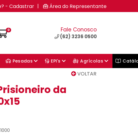
|
e? - Cadastrar
Área do Representante
Fale Conosco
0
(62) 3236 0500
Pesadas
EPI's
Agrícolas
Catál
VOLTAR
risioneiro da
0x15
81000