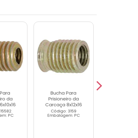
Para
Bucha Para
Bucha Pa
iro da
Prisioneiro da
Prisioneir
6x10x16
Carcaça 8x12x16
Carcaça 10x
 15582
Código: 3159
Código: 3
em: PC
Embalagem: PC
Embalagem