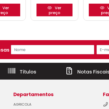
Ver
Ver
V
reço
preço
pre
sas ofertas!
Títulos
Notas Fiscai
Departamentos
Fa
AGRICOLA