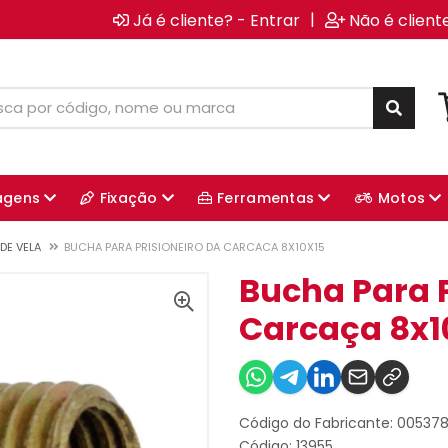
|
Já é cliente? - Entrar
Não é client
agens
Fixação
Ferramentas
Motos
DE VELA
BUCHA PARA PRISIONEIRO DA CARCACA 8X10X15
Bucha Para P
Carcaça 8x1
Código do Fabricante: 00537
Código: 13955