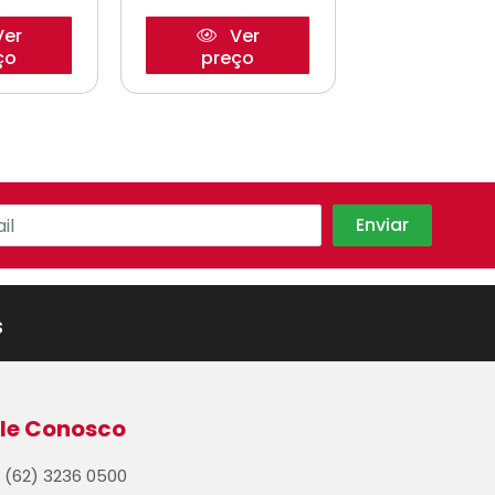
er
Ver
Ve
ço
preço
preço
s
le Conosco
(62) 3236 0500