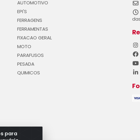
AUTOMOTIVO
EPI'S
das
FERRAGENS
FERRAMENTAS
Re
FIXACAO GERAL
MOTO
PARAFUSOS
PESADA
QUIMICOS
F
os para