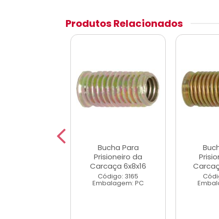
Produtos Relacionados
ucha Para
Bucha Para
Buc
sioneiro da
Prisioneiro da
Prisi
aça 10x14x25
Carcaça 6x8x16
Carcaç
digo: 3167
Código: 3165
Códi
alagem: PC
Embalagem: PC
Embal