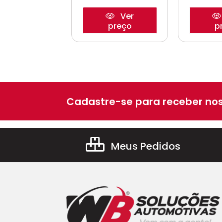
Ver
Ver
preço
preço
p
Cadastre-se para receber nos
Meus Pedidos