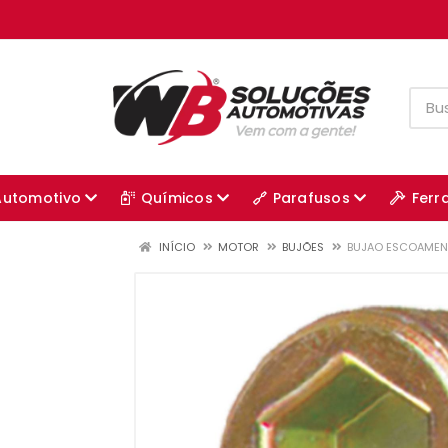
Automotivo
Químicos
Parafusos
Ferr
INÍCIO
MOTOR
BUJÕES
BUJAO ESCOAMEN