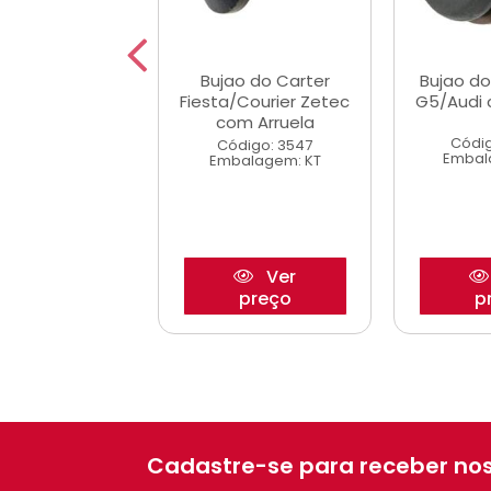
jao Carter
Bujao do Carter
Bujao do
Renegade/Compass
Fiesta/Courier Zetec
G5/Audi 
2.0
com Arruela
Códig
digo: 43659
Código: 3547
Embal
alagem: KT
Embalagem: KT
Ver
Ver
preço
preço
p
Cadastre-se para receber nos