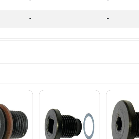
-
-
-
-