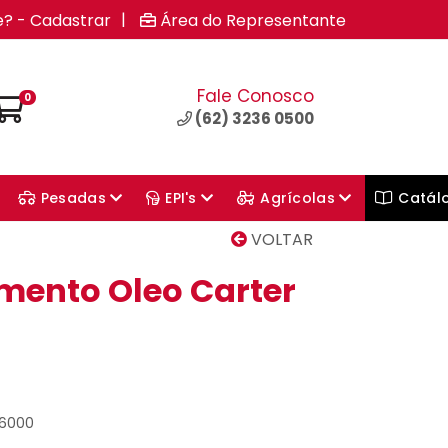
|
e? - Cadastrar
Área do Representante
Fale Conosco
0
(62) 3236 0500
Pesadas
EPI's
Agrícolas
Catál
VOLTAR
mento Oleo Carter
46000