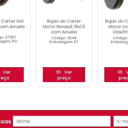
 Carter Gol
Bujao do Carter
Bujao do C
com Arruela
Motor Renault 16x1,5
Motor co
com Arruela
Onix/P
o: 27787
Código: 3548
Código:
agem: PC
Embalagem: KT
Embalag
Ver
Ver
V
reço
preço
pre
sas ofertas!