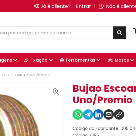
|
Já é cliente? - Entrar
Não é client
agens
Fixação
Ferramentas
Motos
TO OLEO CARTER UNO/PREMIO
Bujao Escoa
Uno/Premio
Código do Fabricante: 00510
Código: 6195