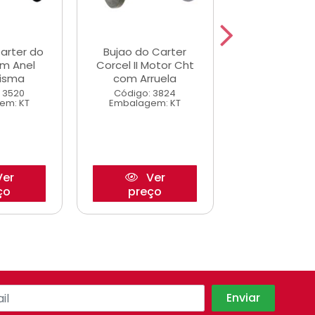
arter do
Bujao do Carter
Bujao Car
m Anel
Corcel II Motor Cht
Toro/Renega
risma
com Arruela
2.0
 3520
Código: 3824
Código: 43
em: KT
Embalagem: KT
Embalagem
er
Ver
Ve
ço
preço
preço