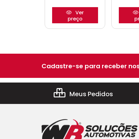
Ver
Ver
preço
preço
p
Cadastre-se para receber nos
Meus Pedidos