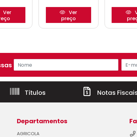
Ver
Ver
V
reço
preço
pre
sas ofertas!
Títulos
Notas Fiscai
Departamentos
Fa
AGRICOLA