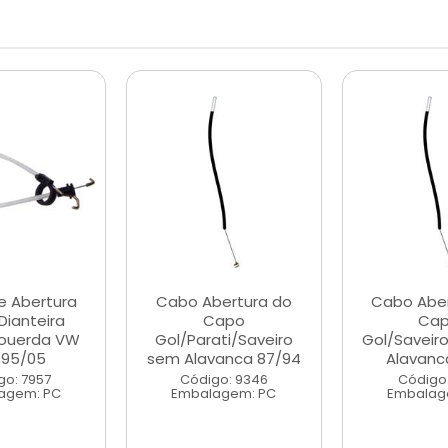
e Abertura
Cabo Abertura do
Cabo Aber
Dianteira
Capo
Ca
ouerda VW
Gol/Parati/Saveiro
Gol/Saveir
 95/05
sem Alavanca 87/94
Alavanca
go: 7957
Código: 9346
Código:
agem: PC
Embalagem: PC
Embalag