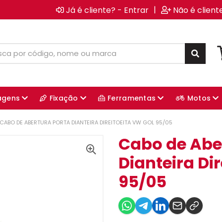
|
Já é cliente? - Entrar
Não é client
agens
Fixação
Ferramentas
Motos
CABO DE ABERTURA PORTA DIANTEIRA DIREITOEITA VW GOL 95/05
Cabo de Abe
Dianteira Di
95/05