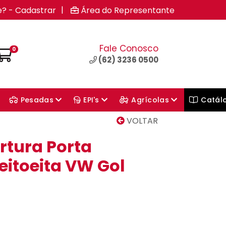
|
e? - Cadastrar
Área do Representante
Fale Conosco
0
(62) 3236 0500
Pesadas
EPI's
Agrícolas
Catál
VOLTAR
rtura Porta
reitoeita VW Gol