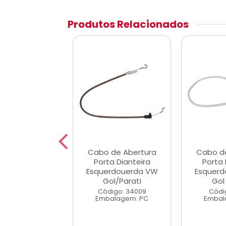
Produtos Relacionados
 de Abertura
Cabo de Abertura
Cabo d
ta Dianteira
Porta Dianteira
Porta 
toeita VW Gol
Esquerdouerda VW
Esquerd
/Parati
Gol/Parati
Gol
digo: 34008
Código: 34009
Códi
alagem: PC
Embalagem: PC
Embal