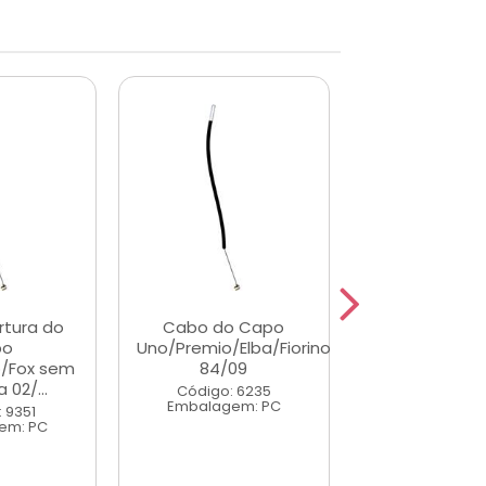
tura do
Cabo do Capo
Cabo de Abe
po
Uno/Premio/Elba/Fiorino
Porta Diant
o/Fox sem
84/09
Direitoeita 
 02/...
/Parati
Código: 6235
Embalagem: PC
 9351
Código: 34
em: PC
Embalagem