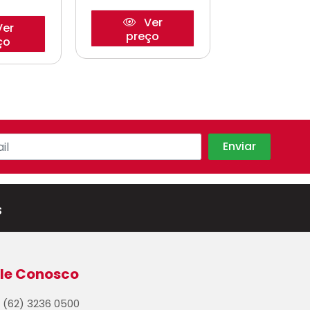
Ver
er
Ve
preço
ço
preço
s
le Conosco
(62) 3236 0500