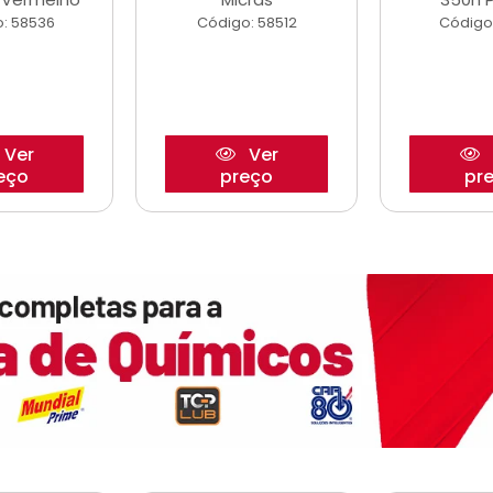
: 58536
Código: 58512
Código
Ver
Ver
eço
preço
pr