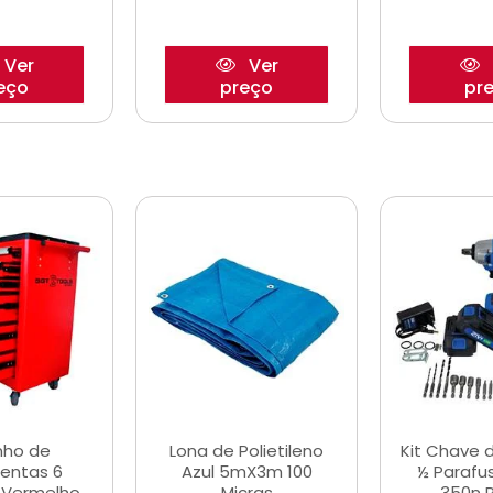
Ver
Ver
eço
preço
pr
nho de
Lona de Polietileno
Kit Chave 
entas 6
Azul 5mX3m 100
½ Parafu
 Vermelho
Micras
350n 