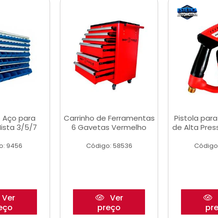
 Aço para
Carrinho de Ferramentas
Pistola par
ista 3/5/7
6 Gavetas Vermelho
de Alta Pre
o: 9456
Código: 58536
Código
Ver
Ver
eço
preço
pr