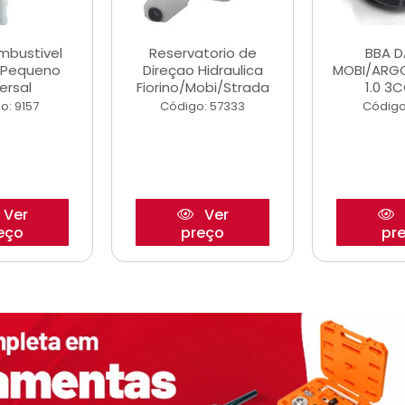
ombustivel
Reservatorio de
BBA 
o Pequeno
Direçao Hidraulica
MOBI/ARG
ersal
Fiorino/Mobi/Strada
1.0 3C
o: 9157
Código: 57333
Código
Ver
Ver
eço
preço
pr