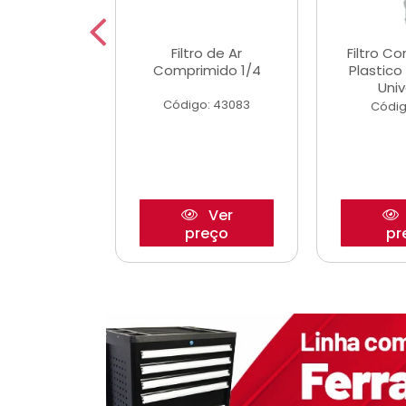
etor iwp176
Filtro de Ar
Filtro C
 1.0 05/
Comprimido 1/4
Plastic
Univ
o: 28425
Código: 43083
Códig
Ver
Ver
reço
preço
pr