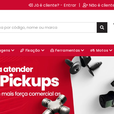
|
Já é cliente? - Entrar
Não é client
agens
Fixação
Ferramentas
Motos