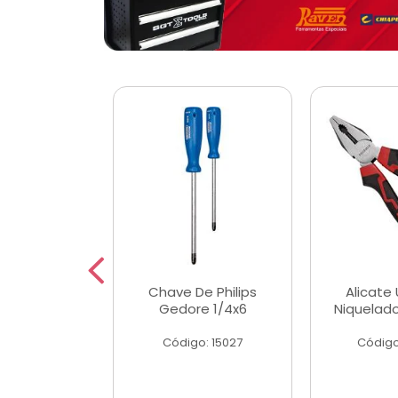
 Magnetica
Chave De Philips
Alicate 
ngular
Gedore 1/4x6
Niquelad
o: 56779
Código: 15027
Código