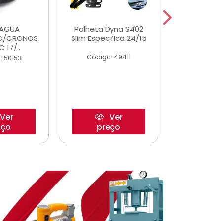
DAGUA
Palheta Dyna S402
Tapete U
O/CRONOS
Slim Especifica 24/15
Adaptad
C 17/..
Mode
Código: 49411
: 50153
Código:
Ver
Ver
eço
preço
pre