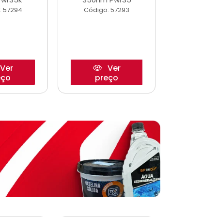
: 57294
Código: 57293
Código:
Ver
Ver
eço
preço
pre