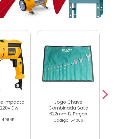
de Impacto
Jogo Chave
Jogo de Ch
 220v Dw
Combinada Sata
Longas e 
622mm 12 Peças
Peças
: 49845
Código: 54066
Código: