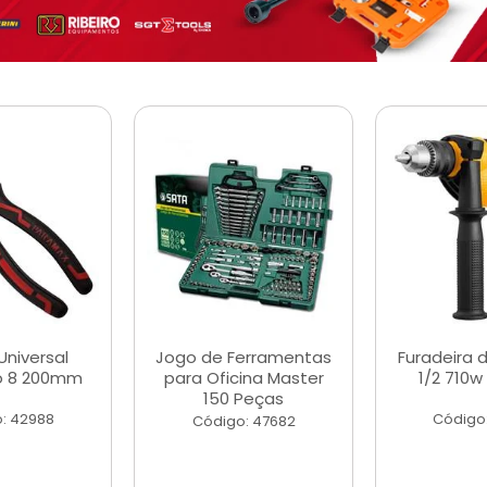
Universal
Jogo de Ferramentas
Furadeira 
o 8 200mm
para Oficina Master
1/2 710w
150 Peças
: 42988
Código
Código: 47682