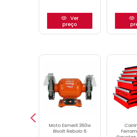
Ver
Ver
reço
preço
pr
e Chaves
Moto Esmeril 360w
Carri
ais Curtas
Bivolt Rebolo 6
Ferram
12mm com 9
Gavetas