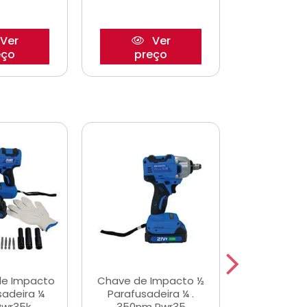
Ver
Ver
eço
preço
pre
de Impacto
Chave de Impacto ½
Jogo de C
sadeira ¼
Parafusadeira ¼ .
Fenda 
Pwr35k
350nm Pwr35
S3800