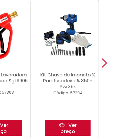
a Lavaradora
Kit Chave de Impacto ½
Jogo De Ferr
ssao Sgt9906
Parafusadeira ¼ 350n
Master 178 
Pwr35k
Ofic
: 57303
Código: 57294
Código:
Ver
Ver
eço
preço
pre