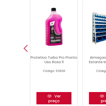
aulico Garrafa
Protetivo Turbo Pro Pronto
Armaçao
 Toneladas
Uso Rosa 1l
Estante M
o: 51655
Código: 53930
Códig
Ver
Ver
reço
preço
pr