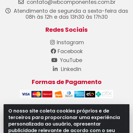
contato@wbcomponentes.com.br
Atendimento de segunda a sexta-feira das
08h às 12h e das 13h30 às 17h30
Redes Sociais
Instagram
Facebook
YouTube
Linkedin
Formas de Pagamento
O nosso site coleta cookies próprios e de
terceiros para proporcionar uma experiência
WB Componentes Automotivos LTDA - CNPJ
personalizada ao usuário, apresentar
08.528.393/0001-12 - Rua do Níquel, 667 - Parque
publicidade relevante de acordo com o seu
Oeste Industrial, Goiânia/GO - CEP 74375-660