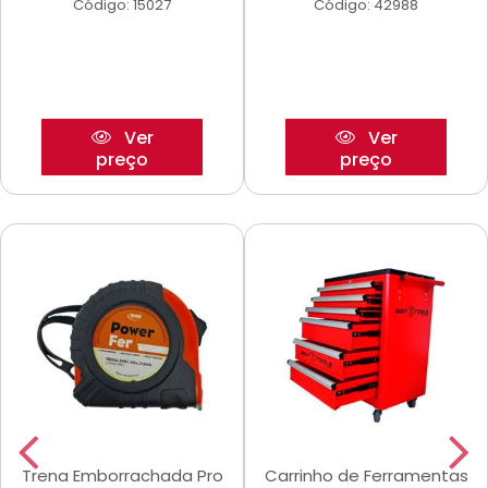
Código: 15027
Código: 42988
Ver
Ver
preço
preço
Trena Emborrachada Pro
Carrinho de Ferramentas