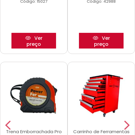
Código: 15027
Código: 42988
Ver
Ver
preço
preço
Trena Emborrachada Pro
Carrinho de Ferramentas