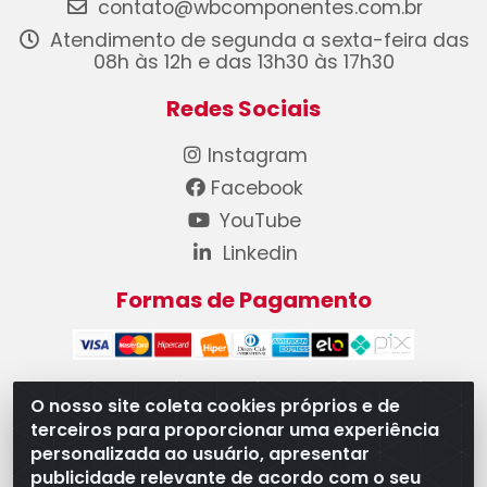
contato@wbcomponentes.com.br
Atendimento de segunda a sexta-feira das
08h às 12h e das 13h30 às 17h30
Redes Sociais
Instagram
Facebook
YouTube
Linkedin
Formas de Pagamento
O nosso site coleta cookies próprios e de
terceiros para proporcionar uma experiência
WB Componentes Automotivos LTDA - CNPJ
personalizada ao usuário, apresentar
08.528.393/0001-12 - Rua do Níquel, 667 - Parque
publicidade relevante de acordo com o seu
Oeste Industrial, Goiânia/GO - CEP 74375-660