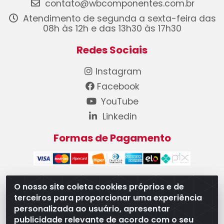
contato@wbcomponentes.com.br
Atendimento de segunda a sexta-feira das
08h às 12h e das 13h30 às 17h30
Redes Sociais
Instagram
Facebook
YouTube
Linkedin
Formas de Pagamento
O nosso site coleta cookies próprios e de
terceiros para proporcionar uma experiência
WB Componentes Automotivos LTDA - CNPJ
personalizada ao usuário, apresentar
08.528.393/0001-12 - Rua do Níquel, 667 - Parque
publicidade relevante de acordo com o seu
Oeste Industrial, Goiânia/GO - CEP 74375-660