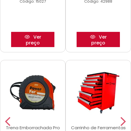
Código: 15027
Código: 42988
Ver
Ver
preço
preço
Trena Emborrachada Pro
Carrinho de Ferramentas