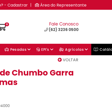
|
e? - Cadastrar
Área do Representante
Fale Conosco
0
(62) 3236 0500
Pesadas
EPI's
Agrícolas
Catál
VOLTAR
 de Chumbo Garra
amas
004000