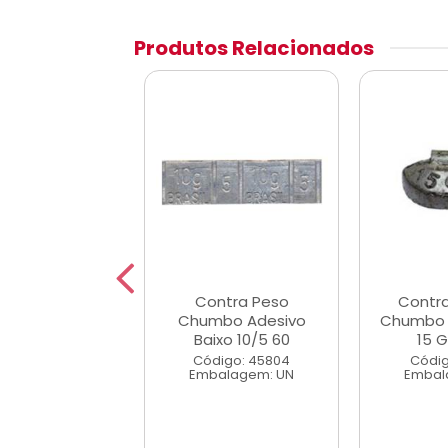
Produtos Relacionados
tra Peso de
Contra Peso
Contr
o Garra Baixa
Chumbo Adesivo
Chumbo 
5 Gramas
Baixo 10/5 60
15 
digo: 45791
Código: 45804
Códig
alagem: UN
Embalagem: UN
Embal