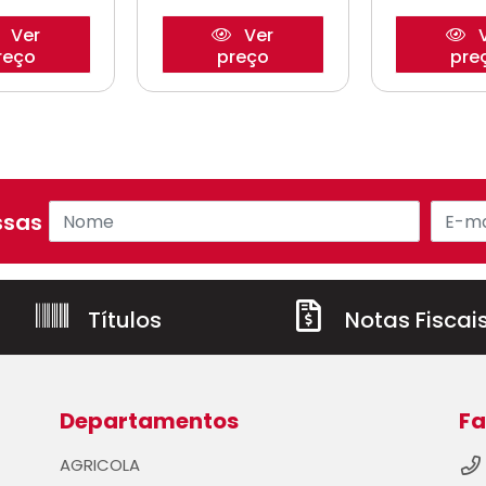
Ver
Ver
V
reço
preço
pre
sas ofertas!
Títulos
Notas Fiscai
Departamentos
Fa
AGRICOLA