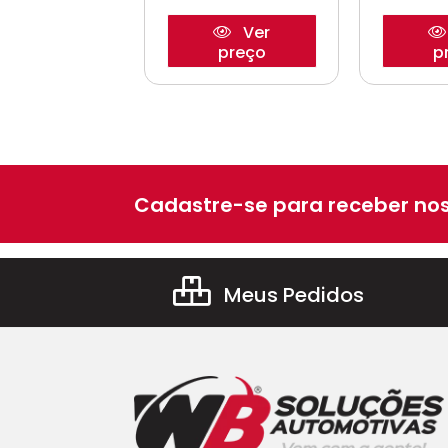
Ver
Ver
preço
preço
p
Cadastre-se para receber nos
Meus Pedidos