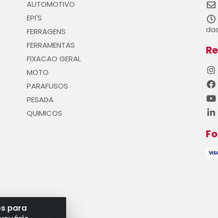
AUTOMOTIVO
EPI'S
das
FERRAGENS
FERRAMENTAS
Re
FIXACAO GERAL
MOTO
PARAFUSOS
PESADA
QUIMICOS
F
os para