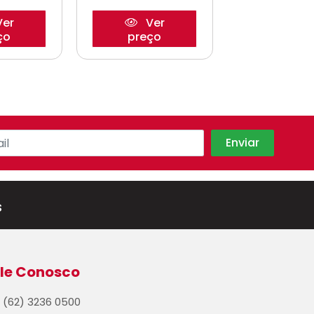
er
Ver
Ve
ço
preço
preço
s
le Conosco
(62) 3236 0500