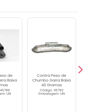
eso de
Contra Peso de
Contra Pes
ra Baixa
Chumbo Garra Baixa
Chumbo Garra
amas
40 Gramas
35 Gram
 45789
Código: 45792
Código: 45
em: UN
Embalagem: UN
Embalagem