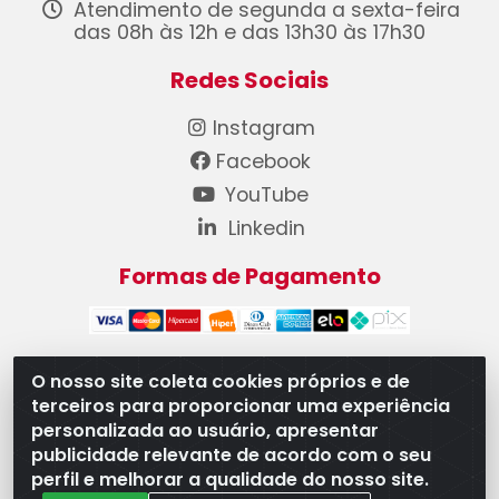
Atendimento de segunda a sexta-feira
das 08h às 12h e das 13h30 às 17h30
Redes Sociais
Instagram
Facebook
YouTube
Linkedin
Formas de Pagamento
O nosso site coleta cookies próprios e de
terceiros para proporcionar uma experiência
WB Componentes Automotivos LTDA - CNPJ
personalizada ao usuário, apresentar
08.528.393/0001-12 - Rua do Níquel, 667 - Parque
publicidade relevante de acordo com o seu
Oeste Industrial, Goiânia/GO - CEP 74375-660
perfil e melhorar a qualidade do nosso site.