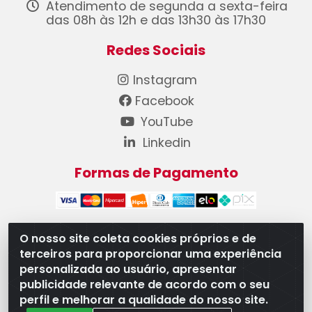
Atendimento de segunda a sexta-feira
das 08h às 12h e das 13h30 às 17h30
Redes Sociais
Instagram
Facebook
YouTube
Linkedin
Formas de Pagamento
O nosso site coleta cookies próprios e de
terceiros para proporcionar uma experiência
WB Componentes Automotivos LTDA - CNPJ
personalizada ao usuário, apresentar
08.528.393/0001-12 - Rua do Níquel, 667 - Parque
publicidade relevante de acordo com o seu
Oeste Industrial, Goiânia/GO - CEP 74375-660
perfil e melhorar a qualidade do nosso site.