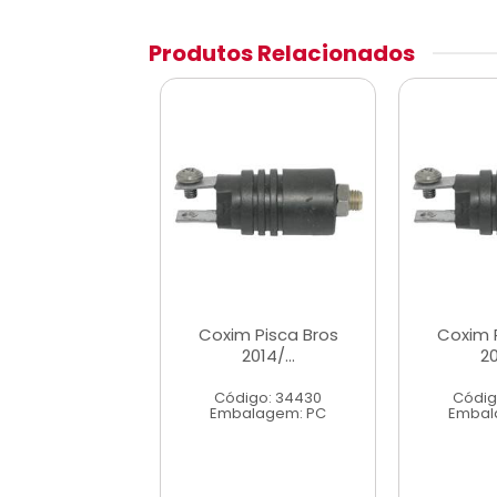
Produtos Relacionados
m Pisca Bros
Coxim Pisca Bros
Coxim 
2014/...
2014/...
20
digo: 34430
Código: 34430
Códig
alagem: PC
Embalagem: PC
Embal