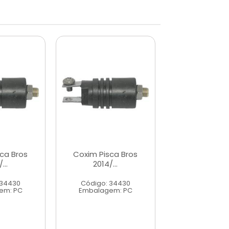
ca Bros
Coxim Pisca Bros
Coxim Pisca
...
2014/...
2014/...
 34430
Código: 34430
Código: 34
em: PC
Embalagem: PC
Embalagem