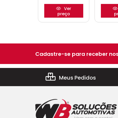
Ver
Ver
preço
preço
p
Cadastre-se para receber nos
Meus Pedidos