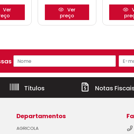
Ver
Ver
V
reço
preço
pre
sas ofertas!
Títulos
Notas Fiscai
Departamentos
Fa
AGRICOLA