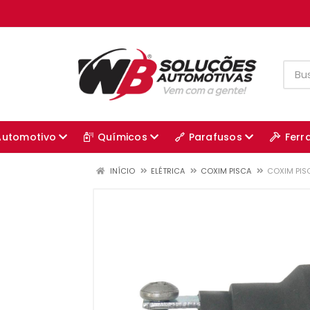
Automotivo
Químicos
Parafusos
Ferr
INÍCIO
ELÉTRICA
COXIM PISCA
COXIM PISC