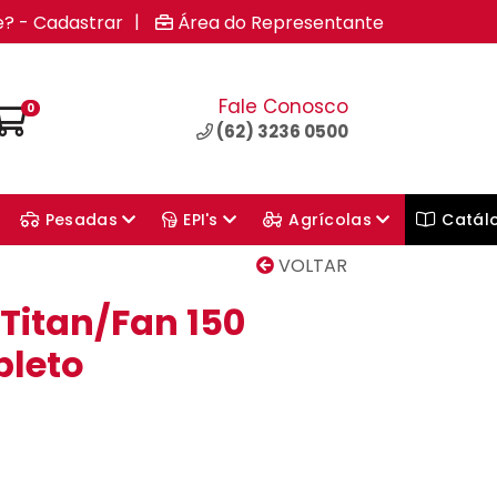
|
e? - Cadastrar
Área do Representante
Fale Conosco
0
(62) 3236 0500
Pesadas
EPI's
Agrícolas
Catál
VOLTAR
Titan/Fan 150
pleto