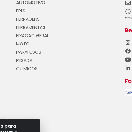
AUTOMOTIVO
EPI'S
das
FERRAGENS
FERRAMENTAS
Re
FIXACAO GERAL
MOTO
PARAFUSOS
PESADA
QUIMICOS
F
os para