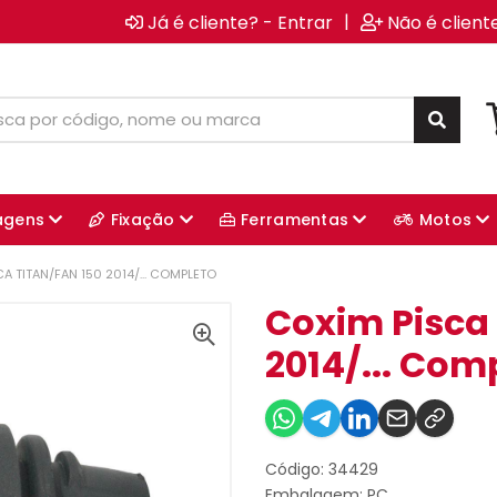
|
Já é cliente? - Entrar
Não é client
agens
Fixação
Ferramentas
Motos
A TITAN/FAN 150 2014/... COMPLETO
Coxim Pisca 
2014/... Com
Código: 34429
Embalagem: PC