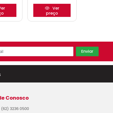
er
Ver
Ve
ço
preço
preço
s
le Conosco
(62) 3236 0500