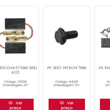
 ESCOVA P/ ESM. SKILL
PF. SEXT. HITACHI 7MM
JG. E
4.1/2
Código: 33138
Código: 44201
C
Embalagem: KT
Embalagem: PC
Em
Ver
Ver
preço
preço