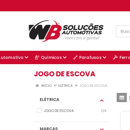
Automotivo
Químicos
Parafusos
Ferr
JOGO DE ESCOVA
INÍCIO
ELÉTRICA
JOGO DE ESCOVA
ELÉTRICA
JOGO DE ESCOVA
129
MARCAS