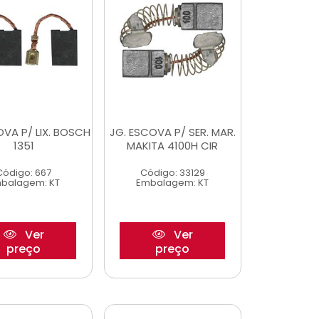
OVA P/ LIX. BOSCH
JG. ESCOVA P/ SER. MAR.
1351
MAKITA 4100H CIR
Código: 667
Código: 33129
balagem: KT
Embalagem: KT
Ver
Ver
preço
preço