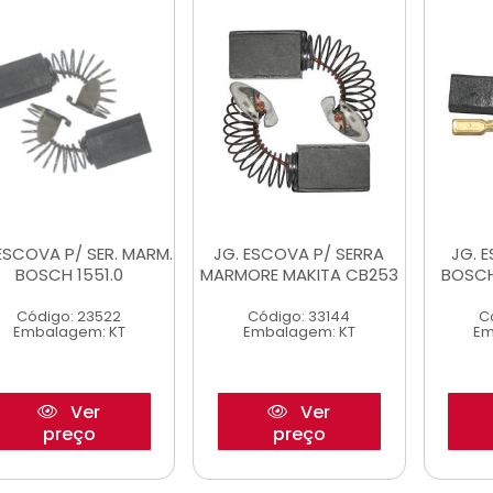
ESCOVA P/ SER. MARM.
JG. ESCOVA P/ SERRA
JG. 
BOSCH 1551.0
MARMORE MAKITA CB253
BOSCH
Código: 23522
Código: 33144
C
Embalagem: KT
Embalagem: KT
Em
Ver
Ver
preço
preço