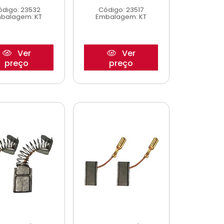
ódigo: 23532
Código: 23517
balagem: KT
Embalagem: KT
Ver
Ver
preço
preço