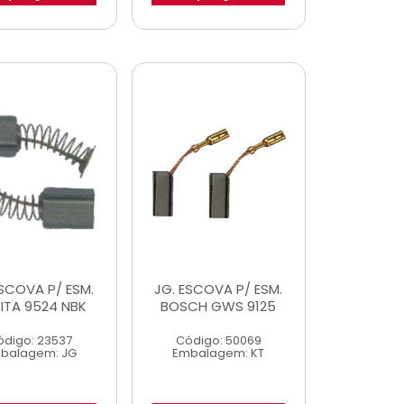
ESCOVA P/ ESM.
JG. ESCOVA P/ ESM.
ITA 9524 NBK
BOSCH GWS 9125
ódigo: 23537
Código: 50069
balagem: JG
Embalagem: KT