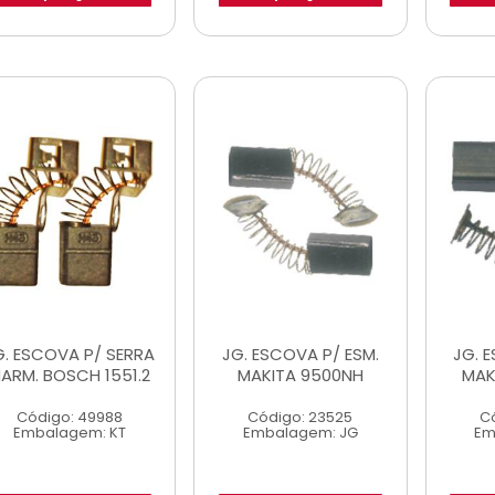
G. ESCOVA P/ SERRA
JG. ESCOVA P/ ESM.
JG. 
ARM. BOSCH 1551.2
MAKITA 9500NH
MAK
Código: 49988
Código: 23525
C
Embalagem: KT
Embalagem: JG
Em