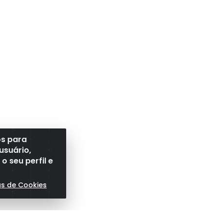
os para
usuário,
 seu perfil e
as de Cookies