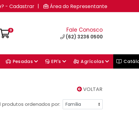
|
e? - Cadastrar
Área do Representante
Fale Conosco
0
(62) 3236 0500
Pesadas
EPI's
Agrícolas
Catál
VOLTAR
1 produtos ordenados por: