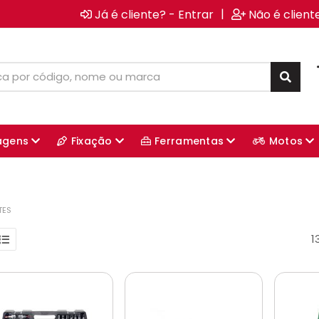
|
Já é cliente? - Entrar
Não é client
agens
Fixação
Ferramentas
Motos
TES
1