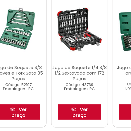
go de Soquete 3/8
Jogo de Soquete 1/4 3/8
Jogo 
aves e Torx Sata 35
1/2 Sextavado com 172
Tor
Peças
Peças
C
Código: 52197
Código: 43739
Em
Embalagem: PC
Embalagem: PC
Ver
Ver
preço
preço