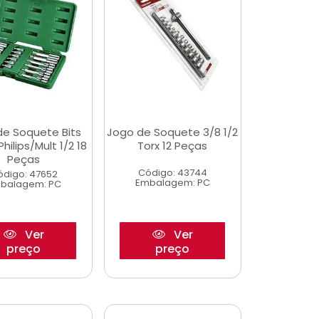
de Soquete Bits
Jogo de Soquete 3/8 1/2
hilips/Mult 1/2 18
Torx 12 Peças
Peças
Código: 43744
ódigo: 47652
Embalagem: PC
balagem: PC
Ver
Ver
preço
preço