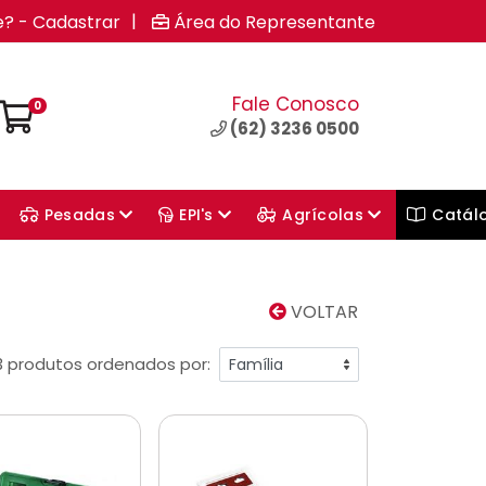
|
e? - Cadastrar
Área do Representante
Fale Conosco
0
(62) 3236 0500
Pesadas
EPI's
Agrícolas
Catál
VOLTAR
3 produtos ordenados por: