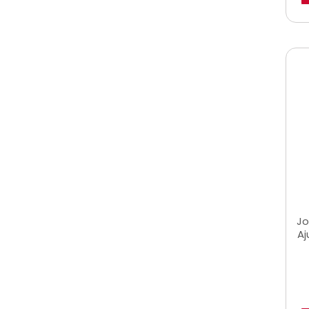
Jo
Aj