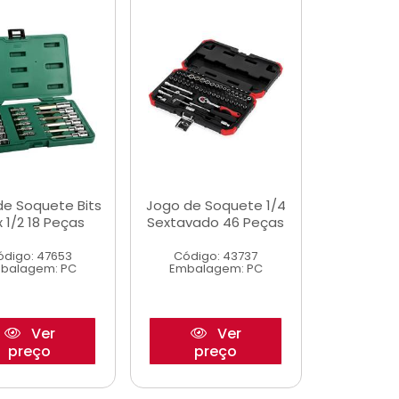
de Soquete Bits
Jogo de Soquete 1/4
x 1/2 18 Peças
Sextavado 46 Peças
ódigo: 47653
Código: 43737
balagem: PC
Embalagem: PC
Ver
Ver
preço
preço