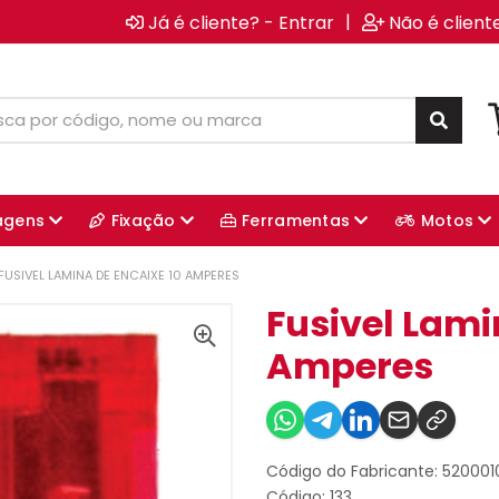
|
Já é cliente? - Entrar
Não é client
agens
Fixação
Ferramentas
Motos
FUSIVEL LAMINA DE ENCAIXE 10 AMPERES
Fusivel Lami
Amperes
Código do Fabricante: 52000
Código: 133