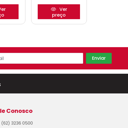
er
Ver
Ve
ço
preço
preço
s
le Conosco
(62) 3236 0500