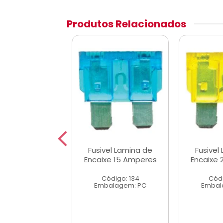
Produtos Relacionados
el Lamina de
Fusivel Lamina de
Fusivel
xe 25 Amperes
Encaixe 15 Amperes
Encaixe
ódigo: 136
Código: 134
Códi
alagem: PC
Embalagem: PC
Embal