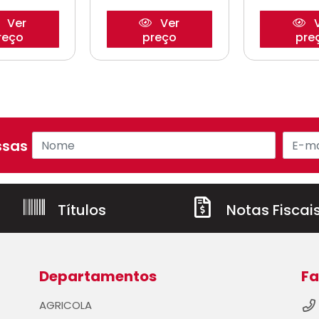
Ver
Ver
V
reço
preço
pre
sas ofertas!
Títulos
Notas Fiscai
Departamentos
Fa
AGRICOLA