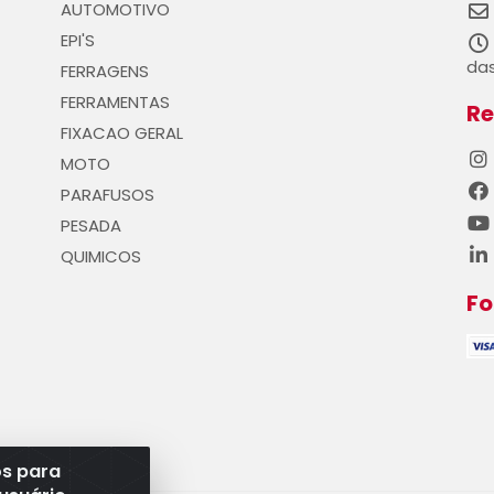
AUTOMOTIVO
EPI'S
das
FERRAGENS
FERRAMENTAS
Re
FIXACAO GERAL
MOTO
PARAFUSOS
PESADA
QUIMICOS
F
os para