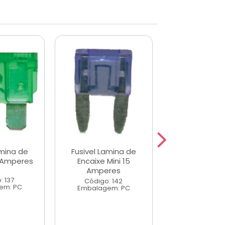
amina de
Fusivel Lamina de
Fusivel Lam
 Amperes
Encaixe Mini 15
Encaixe 25 A
Amperes
: 137
Código: 1
Código: 142
em: PC
Embalagem
Embalagem: PC