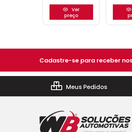
Ver
Ver
preço
preço
p
Cadastre-se para receber nos
Meus Pedidos