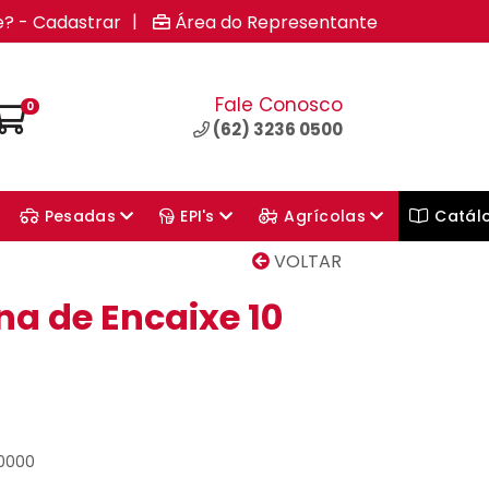
|
e? - Cadastrar
Área do Representante
Fale Conosco
0
(62) 3236 0500
Pesadas
EPI's
Agrícolas
Catál
VOLTAR
na de Encaixe 10
10000