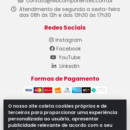
contato@wbcomponentes.com.br
Atendimento de segunda a sexta-feira
das 08h às 12h e das 13h30 às 17h30
Redes Sociais
Instagram
Facebook
YouTube
Linkedin
Formas de Pagamento
O nosso site coleta cookies próprios e de
terceiros para proporcionar uma experiência
WB Componentes Automotivos LTDA - CNPJ
personalizada ao usuário, apresentar
08.528.393/0001-12 - Rua do Níquel, 667 - Parque
publicidade relevante de acordo com o seu
Oeste Industrial, Goiânia/GO - CEP 74375-660