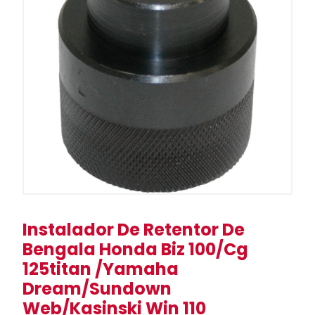
Instalador De Retentor De
Bengala Honda Biz 100/Cg
125titan /Yamaha
Dream/Sundown
Web/Kasinski Win 110