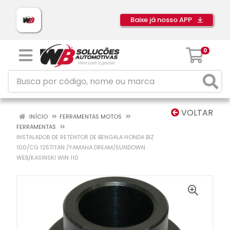
Baixe já nosso APP
0
VOLTAR
INÍCIO
FERRAMENTAS MOTOS
FERRAMENTAS
INSTALADOR DE RETENTOR DE BENGALA HONDA BIZ
100/CG 125TITAN /YAMAHA DREAM/SUNDOWN
WEB/KASINSKI WIN 110