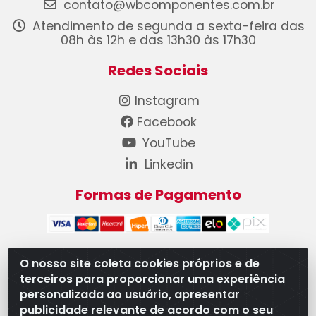
contato@wbcomponentes.com.br
Atendimento de segunda a sexta-feira das
08h às 12h e das 13h30 às 17h30
Redes Sociais
Instagram
Facebook
YouTube
Linkedin
Formas de Pagamento
O nosso site coleta cookies próprios e de
terceiros para proporcionar uma experiência
WB Componentes Automotivos LTDA - CNPJ
personalizada ao usuário, apresentar
08.528.393/0001-12 - Rua do Níquel, 667 - Parque
publicidade relevante de acordo com o seu
Oeste Industrial, Goiânia/GO - CEP 74375-660