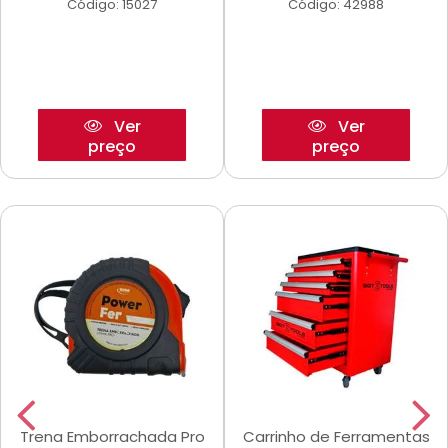
Código: 15027
Código: 42988
Ver
Ver
preço
preço
Trena Emborrachada Pro
Carrinho de Ferramentas