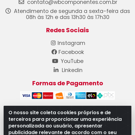
contato@wbcomponentes.com.br
Atendimento de segunda a sexta-feira das
08h às 12h e das 13h30 às 17h30
Redes Sociais
Instagram
Facebook
YouTube
Linkedin
Formas de Pagamento
O nosso site coleta cookies próprios e de
terceiros para proporcionar uma experiência
WB Componentes Automotivos LTDA - CNPJ
personalizada ao usuário, apresentar
08.528.393/0001-12 - Rua do Níquel, 667 - Parque
publicidade relevante de acordo com o seu
Oeste Industrial, Goiânia/GO - CEP 74375-660