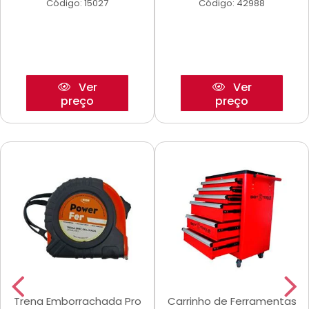
Código: 15027
Código: 42988
Ver
Ver
preço
preço
Trena Emborrachada Pro
Carrinho de Ferramentas