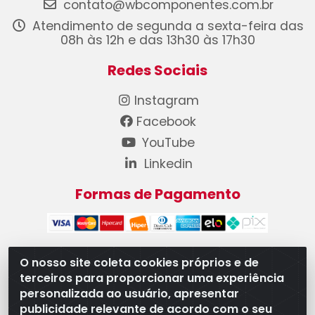
contato@wbcomponentes.com.br
Atendimento de segunda a sexta-feira das
08h às 12h e das 13h30 às 17h30
Redes Sociais
Instagram
Facebook
YouTube
Linkedin
Formas de Pagamento
O nosso site coleta cookies próprios e de
terceiros para proporcionar uma experiência
WB Componentes Automotivos LTDA - CNPJ
personalizada ao usuário, apresentar
08.528.393/0001-12 - Rua do Níquel, 667 - Parque
publicidade relevante de acordo com o seu
Oeste Industrial, Goiânia/GO - CEP 74375-660