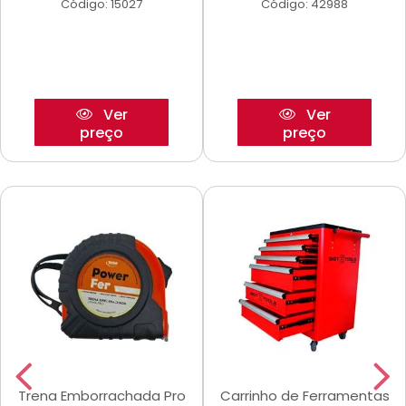
Código: 15027
Código: 42988
Ver
Ver
preço
preço
Trena Emborrachada Pro
Carrinho de Ferramentas