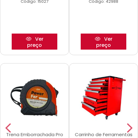
Código: 15027
Código: 42988
Ver
Ver
preço
preço
Trena Emborrachada Pro
Carrinho de Ferramentas