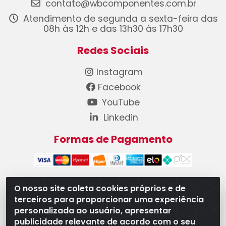
contato@wbcomponentes.com.br
Atendimento de segunda a sexta-feira das
08h às 12h e das 13h30 às 17h30
Redes Sociais
Instagram
Facebook
YouTube
Linkedin
Formas de Pagamento
O nosso site coleta cookies próprios e de
terceiros para proporcionar uma experiência
WB Componentes Automotivos LTDA - CNPJ
personalizada ao usuário, apresentar
08.528.393/0001-12 - Rua do Níquel, 667 - Parque
publicidade relevante de acordo com o seu
Oeste Industrial, Goiânia/GO - CEP 74375-660