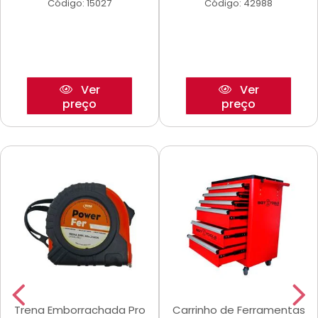
Código: 15027
Código: 42988
Ver
Ver
preço
preço
Trena Emborrachada Pro
Carrinho de Ferramentas