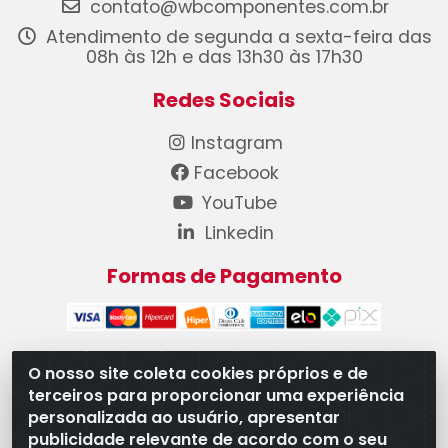
contato@wbcomponentes.com.br
Atendimento de segunda a sexta-feira das
08h às 12h e das 13h30 às 17h30
Redes Sociais
Instagram
Facebook
YouTube
Linkedin
Formas de Pagamento
O nosso site coleta cookies próprios e de
terceiros para proporcionar uma experiência
WB Componentes Automotivos LTDA - CNPJ
personalizada ao usuário, apresentar
08.528.393/0001-12 - Rua do Níquel, 667 - Parque
publicidade relevante de acordo com o seu
Oeste Industrial, Goiânia/GO - CEP 74375-660