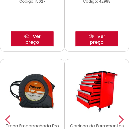
Código: 15027
Código: 42988
Ver
Ver
preço
preço
Trena Emborrachada Pro
Carrinho de Ferramentas