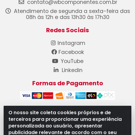
contato@wbcomponentes.com.br
Atendimento de segunda a sexta-feira das
08h às 12h e das 13h30 às 17h30
Redes Sociais
Instagram
Facebook
YouTube
Linkedin
Formas de Pagamento
O nosso site coleta cookies próprios e de
terceiros para proporcionar uma experiência
WB Componentes Automotivos LTDA - CNPJ
personalizada ao usuário, apresentar
08.528.393/0001-12 - Rua do Níquel, 667 - Parque
publicidade relevante de acordo com o seu
Oeste Industrial, Goiânia/GO - CEP 74375-660