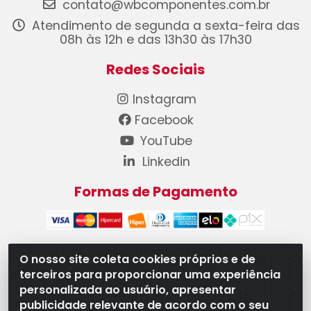
contato@wbcomponentes.com.br
Atendimento de segunda a sexta-feira das
08h às 12h e das 13h30 às 17h30
Redes Sociais
Instagram
Facebook
YouTube
Linkedin
Formas de Pagamento
O nosso site coleta cookies próprios e de
terceiros para proporcionar uma experiência
WB Componentes Automotivos LTDA - CNPJ
personalizada ao usuário, apresentar
08.528.393/0001-12 - Rua do Níquel, 667 - Parque
publicidade relevante de acordo com o seu
Oeste Industrial, Goiânia/GO - CEP 74375-660