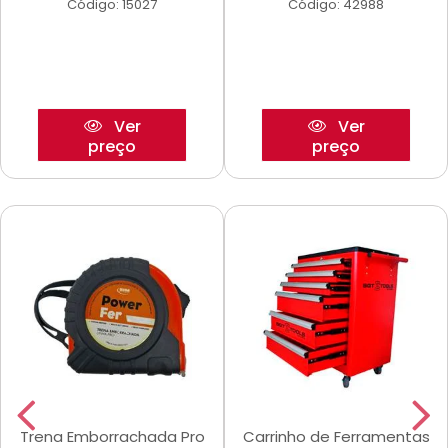
Código: 15027
Código: 42988
Ver
Ver
preço
preço
Trena Emborrachada Pro
Carrinho de Ferramentas