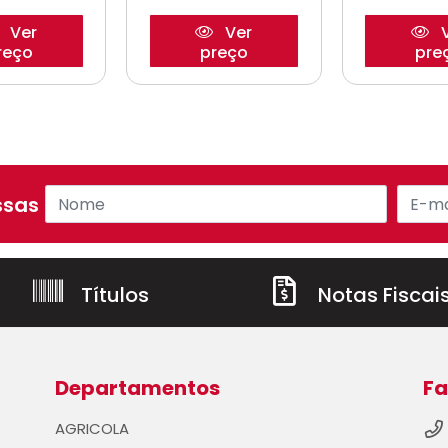
Ver
Ver
V
reço
preço
pre
sas ofertas!
Títulos
Notas Fiscai
Departamentos
Fa
AGRICOLA