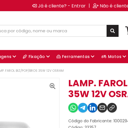
|
Já é cliente? - Entrar
Não é client
agens
Fixação
Ferramentas
Motos
MP. FAROL BIZ/POP/BROS 35W 12V OSRAM
LAMP. FAROL
35W 12V OS
Código do Fabricante: 10002
Código: 33357