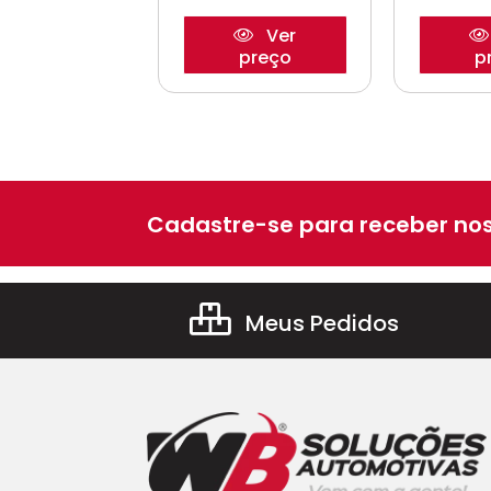
Ver
Ver
preço
preço
p
Cadastre-se para receber nos
Meus Pedidos