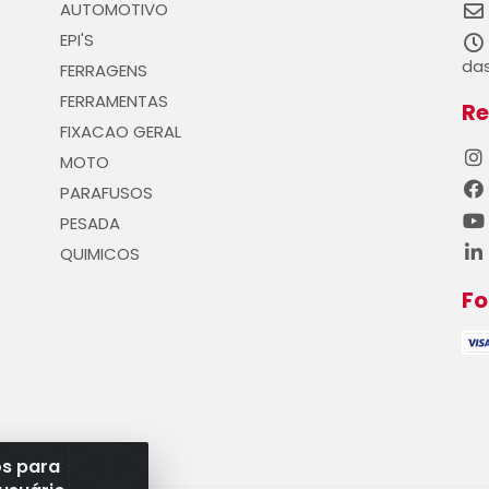
AUTOMOTIVO
EPI'S
das
FERRAGENS
FERRAMENTAS
Re
FIXACAO GERAL
MOTO
PARAFUSOS
PESADA
QUIMICOS
F
os para