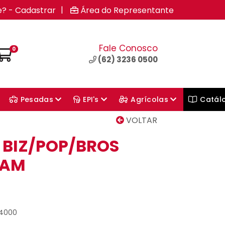
|
e? - Cadastrar
Área do Representante
Fale Conosco
0
(62) 3236 0500
Pesadas
EPI's
Agrícolas
Catál
VOLTAR
 BIZ/POP/BROS
RAM
94000