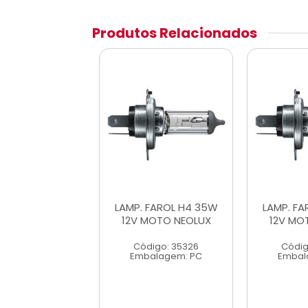
Produtos Relacionados
 FAROL H4 35W
LAMP. FAROL H4 35W
LAMP. F
MOTO NEOLUX
12V MOTO NEOLUX
12V MO
digo: 35326
Código: 35326
Códig
alagem: PC
Embalagem: PC
Embal