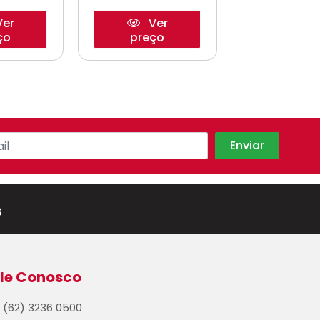
er
Ver
Ve
ço
preço
preço
s
le Conosco
(62) 3236 0500