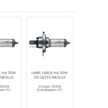
L H4 35W
LAMP. FAROL H4 35W
LAMP. FAROL 
 NEOLUX
12V MOTO NEOLUX
12V MOTO N
 35326
Código: 35326
Código: 35
em: PC
Embalagem: PC
Embalagem