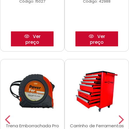
Código: 15027
Código: 42988
Ver
Ver
preço
preço
Trena Emborrachada Pro
Carrinho de Ferramentas