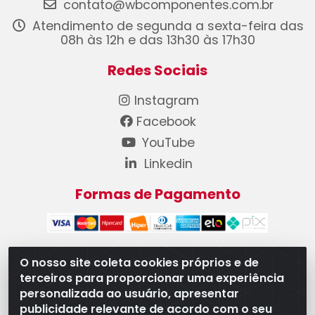
contato@wbcomponentes.com.br
Atendimento de segunda a sexta-feira das
08h às 12h e das 13h30 às 17h30
Redes Sociais
Instagram
Facebook
YouTube
Linkedin
Formas de Pagamento
O nosso site coleta cookies próprios e de
terceiros para proporcionar uma experiência
WB Componentes Automotivos LTDA - CNPJ
personalizada ao usuário, apresentar
08.528.393/0001-12 - Rua do Níquel, 667 - Parque
publicidade relevante de acordo com o seu
Oeste Industrial, Goiânia/GO - CEP 74375-660