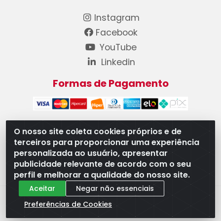
Instagram
Facebook
YouTube
Linkedin
Formas de Pagamento
O nosso site coleta cookies próprios e de
terceiros para proporcionar uma experiência
WB Componentes Automotivos LTDA - CNPJ
personalizada ao usuário, apresentar
08.528.393/0001-12 - Rua do Níquel, 667 - Parque
publicidade relevante de acordo com o seu
Oeste Industrial, Goiânia/GO - CEP 74375-660
perfil e melhorar a qualidade do nosso site.
Aceitar
Negar não essenciais
Preferências de Cookies