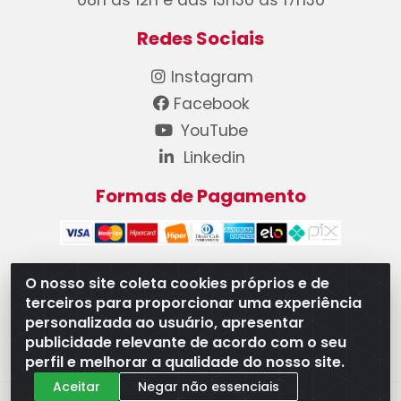
08h às 12h e das 13h30 às 17h30
Redes Sociais
Instagram
Facebook
YouTube
Linkedin
Formas de Pagamento
O nosso site coleta cookies próprios e de
terceiros para proporcionar uma experiência
WB Componentes Automotivos LTDA - CNPJ
personalizada ao usuário, apresentar
08.528.393/0001-12 - Rua do Níquel, 667 - Parque
publicidade relevante de acordo com o seu
Oeste Industrial, Goiânia/GO - CEP 74375-660
perfil e melhorar a qualidade do nosso site.
Aceitar
Negar não essenciais