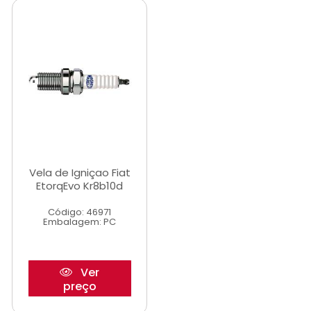
Vela de Igniçao Fiat
EtorqEvo Kr8b10d
Código: 46971
Embalagem: PC
Ver
preço