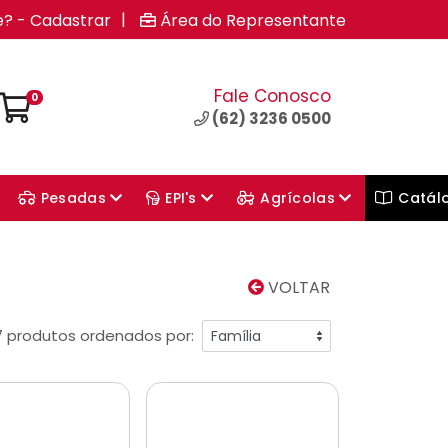
|
e? - Cadastrar
Área do Representante
Fale Conosco
0
(62) 3236 0500
Pesadas
EPI's
Agrícolas
Catál
VOLTAR
7 produtos ordenados por: