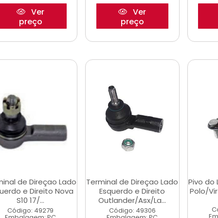
Ver
Ver
preço
preço
inal de Direçao Lado
Terminal de Direçao Lado
Pivo do 
uerdo e Direito Nova
Esquerdo e Direito
Polo/Vi
S10 17/...
Outlander/Asx/La...
C
Código: 49279
Código: 49306
Em
Embalagem: PC
Embalagem: PC