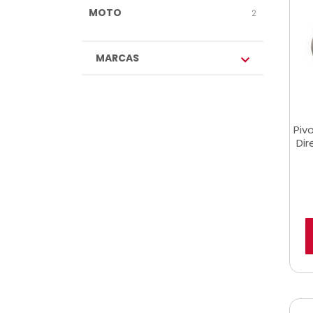
MOTO
2
MARCAS
Piv
Dir