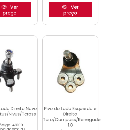
Ver
Ver
preço
preço
Lado Direito Novo
Pivo do Lado Esquerdo e
rtus/Nivus/Tcross
Direito
Toro/Compass/Renegade
1.8
ódigo: 49109
balagem: PC