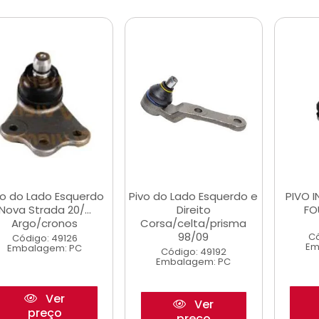
vo do Lado Esquerdo
Pivo do Lado Esquerdo e
PIVO I
Nova Strada 20/...
Direito
FO
Argo/cronos
Corsa/celta/prisma
98/09
Có
Código: 49126
Em
Embalagem: PC
Código: 49192
Embalagem: PC
Ver
Ver
preço
preço