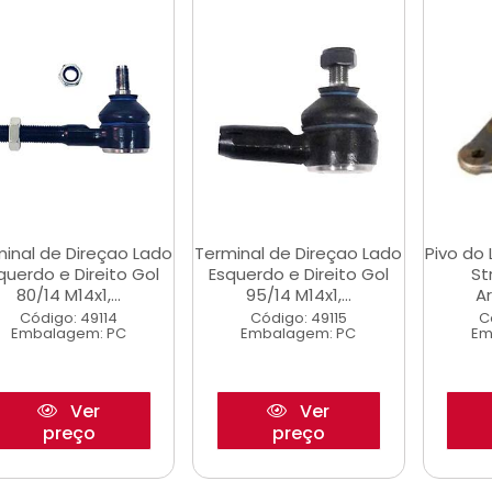
inal de Direçao Lado
Terminal de Direçao Lado
Pivo do 
querdo e Direito Gol
Esquerdo e Direito Gol
St
80/14 M14x1,...
95/14 M14x1,...
A
Código: 49114
Código: 49115
C
Embalagem: PC
Embalagem: PC
Em
Ver
Ver
preço
preço