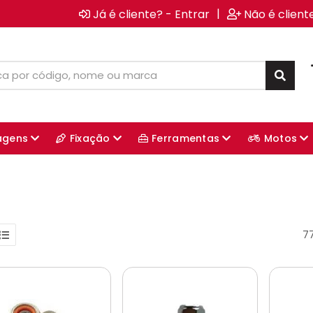
|
Já é cliente? - Entrar
Não é client
agens
Fixação
Ferramentas
Motos
7