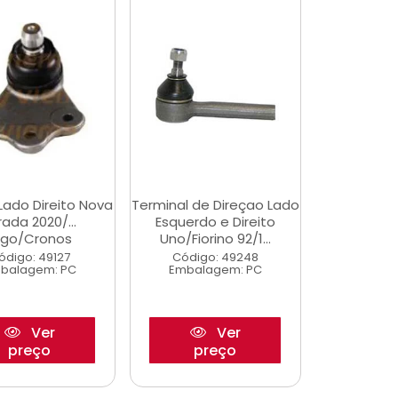
Lado Direito Nova
Terminal de Direçao Lado
rada 2020/...
Esquerdo e Direito
rgo/Cronos
Uno/Fiorino 92/1...
ódigo: 49127
Código: 49248
balagem: PC
Embalagem: PC
Ver
Ver
preço
preço