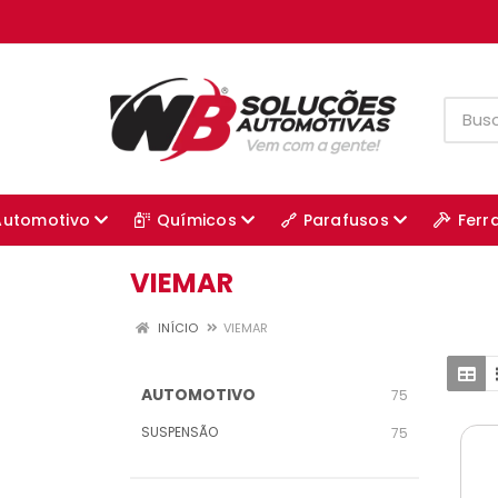
Automotivo
Químicos
Parafusos
Ferr
VIEMAR
INÍCIO
VIEMAR
AUTOMOTIVO
75
SUSPENSÃO
75