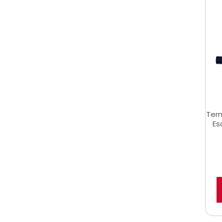
Term
Es