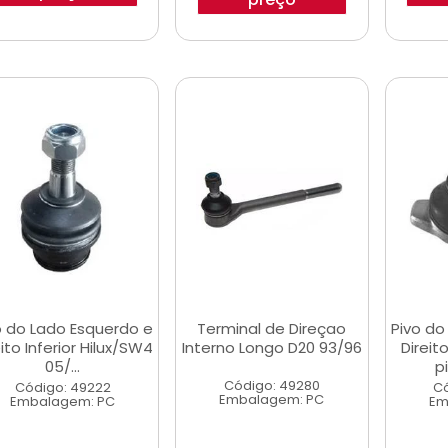
o do Lado Esquerdo e
Terminal de Direçao
Pivo do
eito Inferior Hilux/SW4
Interno Longo D20 93/96
Direit
05/...
p
Código: 49280
Código: 49222
Có
Embalagem: PC
Embalagem: PC
Em