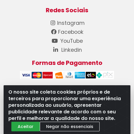
Redes Sociais
Instagram
Facebook
YouTube
Linkedin
Formas de Pagamento
O nosso site coleta cookies próprios e de
terceiros para proporcionar uma experiência
WB Componentes Automotivos LTDA - CNPJ
personalizada ao usuário, apresentar
08.528.393/0001-12 - Rua do Níquel, 667 - Parque
publicidade relevante de acordo com o seu
Oeste Industrial, Goiânia/GO - CEP 74375-660
perfil e melhorar a qualidade do nosso site.
Aceitar
Negar não essenciais