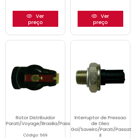
Ver
Ver
preço
preço
Rotor Distribuidor
Interruptor de Pressao
Parati/Voyage/Brasilia/Passat/Saveiro
de Oleo
Gol/Saveiro/Parati/Passat
II
Código: 569