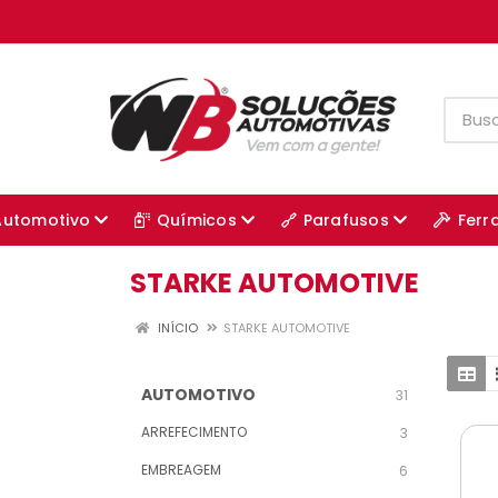
Automotivo
Químicos
Parafusos
Ferr
STARKE AUTOMOTIVE
INÍCIO
STARKE AUTOMOTIVE
AUTOMOTIVO
31
ARREFECIMENTO
3
EMBREAGEM
6