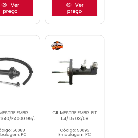
Ver
Ver
preço
preço
 MESTRE EMBR.
CIL MESTRE EMBR. FIT
F340/F4000 99/.
1.4/1.5 03/08
ódigo: 50088
Código: 50095
balagem: PC
Embalagem: PC