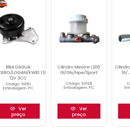
BBA DAGUA
Cilindro Mestre L200
Cilindr
DERO/LOGAN/KWID 1.0
Gl/Gls/Hpe/Sport
16/
12V 3CC
Código: 50128
C
Código: 50151
Embalagem: PC
Em
Embalagem: PC
Ver
Ver
preço
preço