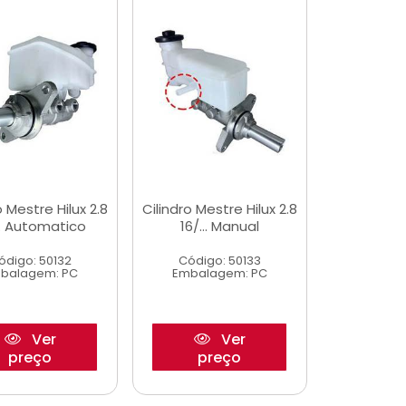
o Mestre Hilux 2.8
Cilindro Mestre Hilux 2.8
... Automatico
16/... Manual
ódigo: 50132
Código: 50133
balagem: PC
Embalagem: PC
Ver
Ver
preço
preço