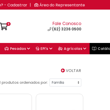
|
e? - Cadastrar
Área do Representante
Fale Conosco
0
(62) 3236 0500
Pesadas
EPI's
Agrícolas
Catál
VOLTAR
1 produtos ordenados por: