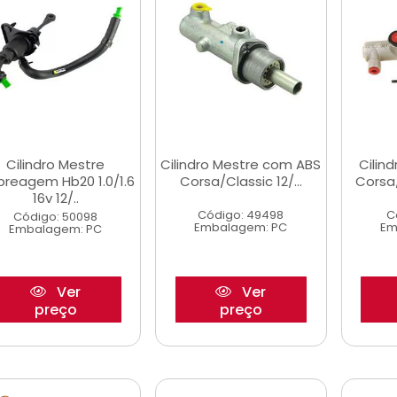
Cilindro Mestre
Cilindro Mestre com ABS
Cilin
reagem Hb20 1.0/1.6
Corsa/Classic 12/...
Corsa
16v 12/..
Código: 49498
C
Código: 50098
Embalagem: PC
Em
Embalagem: PC
Ver
Ver
preço
preço