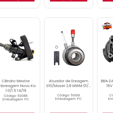
Cilindro Mestre
Atuador de Ereagem
BBA DA
mbreagem Novo Ka
S10/blazer 2.8 MWM 01/...
16V
1.0/1.5 14/19
Código: 50106
Có
Código: 50085
Embalagem: PC
Em
Embalagem: PC