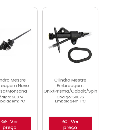
indro Mestre
Cilindro Mestre
reagem Novo
Embreagem
rsa/Montana
Onix/Prisma/Cobalt/Spin
ódigo: 50074
Código: 50076
balagem: PC
Embalagem: PC
Ver
Ver
preço
preço