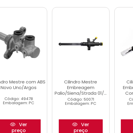
indro Mestre com ABS
Cilindro Mestre
Cil
Novo Uno/Argos
Embreagem
Emb
Palio/Siena/Strada 01/...
Co
Código: 49478
Código: 50071
C
Embalagem: PC
Embalagem: PC
Em
Ver
Ver
preço
preço