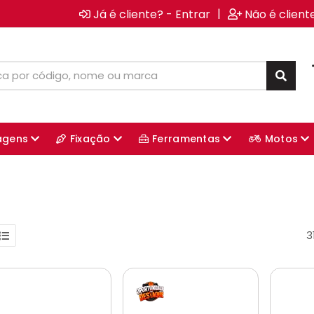
|
Já é cliente? - Entrar
Não é client
agens
Fixação
Ferramentas
Motos
3