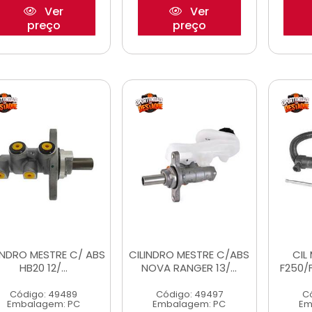
Ver
Ver
preço
preço
INDRO MESTRE C/ ABS
CILINDRO MESTRE C/ABS
CIL
HB20 12/...
NOVA RANGER 13/...
F250/
Código: 49489
Código: 49497
C
Embalagem: PC
Embalagem: PC
Em