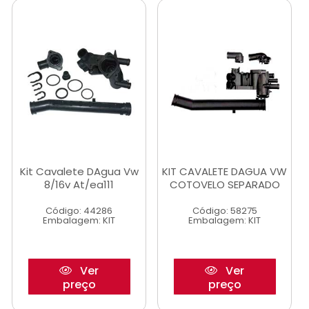
Kit Cavalete DAgua Vw
KIT CAVALETE DAGUA VW
8/16v At/ea111
COTOVELO SEPARADO
Código: 44286
Código: 58275
Embalagem: KIT
Embalagem: KIT
Ver
Ver
preço
preço