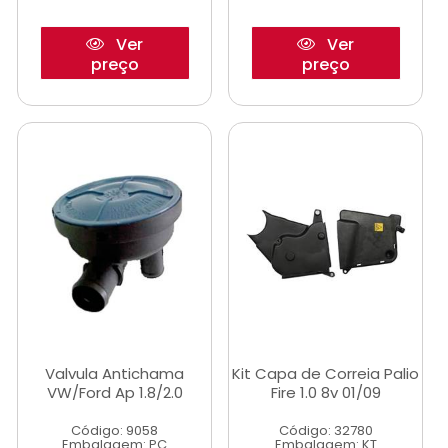
Ver
Ver
preço
preço
Valvula Antichama
Kit Capa de Correia Palio
VW/Ford Ap 1.8/2.0
Fire 1.0 8v 01/09
Código: 9058
Código: 32780
Embalagem: PC
Embalagem: KT