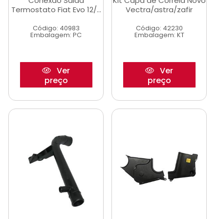
Conexao Saida
Kit Capa de Correia Novo
Termostato Fiat Evo 12/...
Vectra/astra/zafir
Código: 40983
Código: 42230
Embalagem: PC
Embalagem: KT
Ver
Ver
preço
preço