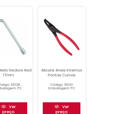
Biela Gedore Red
Alicate Aneis Internos
17mm
Pontas Curvas
ódigo: 55128
Código: 55141
balagem: PC
Embalagem: PC
Ver
Ver
preço
preço