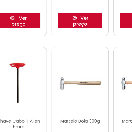
Ver
Ver
preço
preço
have Cabo T Allen
Martelo Bola 300g
Mart
5mm