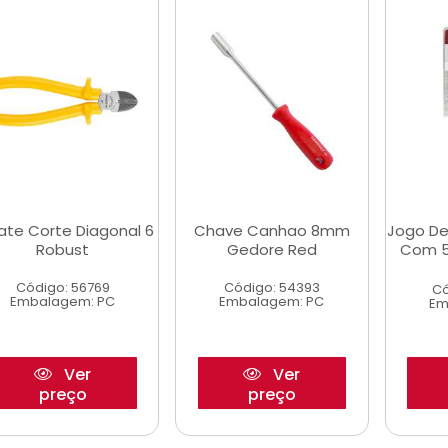
cate Corte Diagonal 6
Chave Canhao 8mm
Jogo De
Robust
Gedore Red
Com 5
Código: 56769
Código: 54393
Có
Embalagem: PC
Embalagem: PC
Em
Ver
Ver
preço
preço