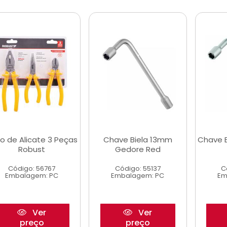
o de Alicate 3 Peças
Chave Biela 13mm
Chave 
Robust
Gedore Red
Código: 56767
Código: 55137
C
Embalagem: PC
Embalagem: PC
Em
Ver
Ver
preço
preço