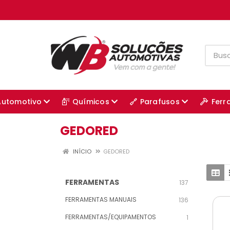
Automotivo
Químicos
Parafusos
Ferr
GEDORED
INÍCIO
GEDORED
FERRAMENTAS
137
FERRAMENTAS MANUAIS
136
FERRAMENTAS/EQUIPAMENTOS
1