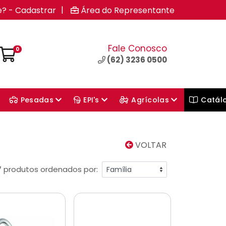
|
e? - Cadastrar
Área do Representante
Fale Conosco
0
(62) 3236 0500
Pesadas
EPI's
Agrícolas
Catál
VOLTAR
7 produtos ordenados por: