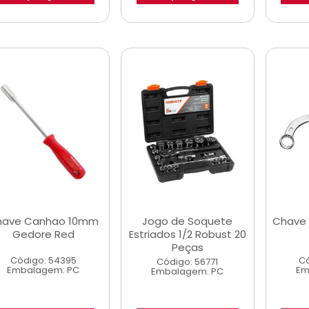
have Canhao 10mm
Jogo de Soquete
Chave 
Gedore Red
Estriados 1/2 Robust 20
Peças
Código: 54395
Có
Código: 56771
Embalagem: PC
Em
Embalagem: PC