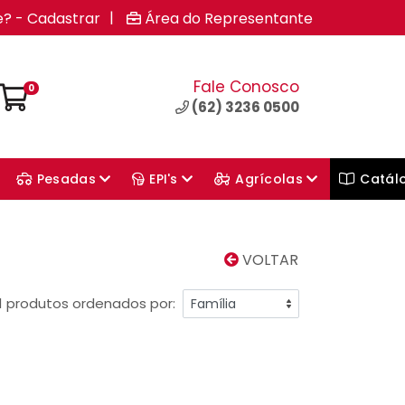
|
e? - Cadastrar
Área do Representante
Fale Conosco
0
(62) 3236 0500
Pesadas
EPI's
Agrícolas
Catál
VOLTAR
1 produtos ordenados por: