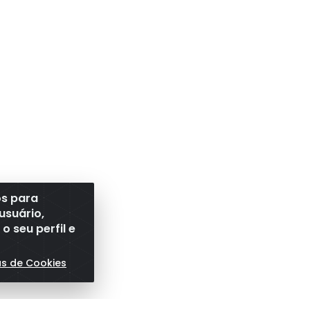
os para
usuário,
 seu perfil e
as de Cookies