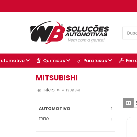
Automotivo
Químicos
Parafusos
Ferr
MITSUBISHI
INÍCIO
MITSUBISHI
AUTOMOTIVO
1
FREIO
1