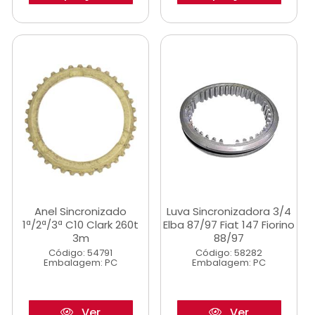
Anel Sincronizado
Luva Sincronizadora 3/4
1ª/2ª/3ª C10 Clark 260t
Elba 87/97 Fiat 147 Fiorino
3m
88/97
Código: 54791
Código: 58282
Embalagem: PC
Embalagem: PC
Ver
Ver