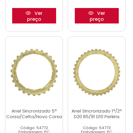
Ver
Ver
preço
preço
Anel Sincronizado 5ª
Anel Sincronizado 1ª/2ª
Corsa/Celta/Novo Corsa
D20 85/91 D10 Perkins
Código: 54772
Código: 54773
Embalagem: PC
Embalagem: PC