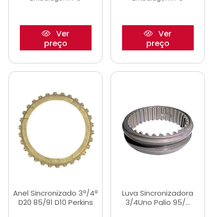
Ver
Ver
preço
preço
Anel Sincronizado 3ª/4ª
Luva Sincronizadora
D20 85/91 D10 Perkins
3/4Uno Palio 95/...