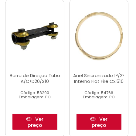
Barra de Direçao Tubo
Anel Sincronizado 1ª/2ª
A/C/D20/S10
Interno Fiat Fire Cx.510
Código: 58290
Código: 54766
Embalagem: PC
Embalagem: PC
Ver
Ver
preço
preço