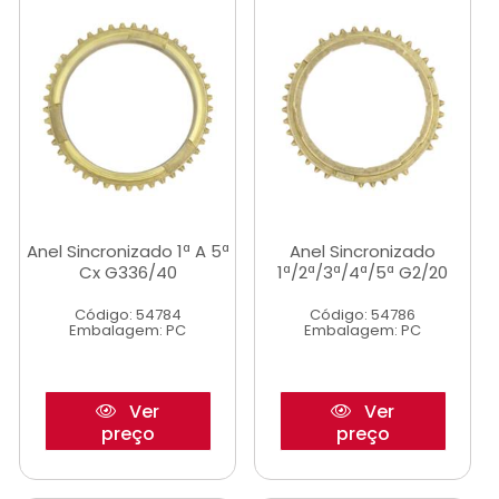
Anel Sincronizado 1ª A 5ª
Anel Sincronizado
Cx G336/40
1ª/2ª/3ª/4ª/5ª G2/20
Código: 54784
Código: 54786
Embalagem: PC
Embalagem: PC
Ver
Ver
preço
preço